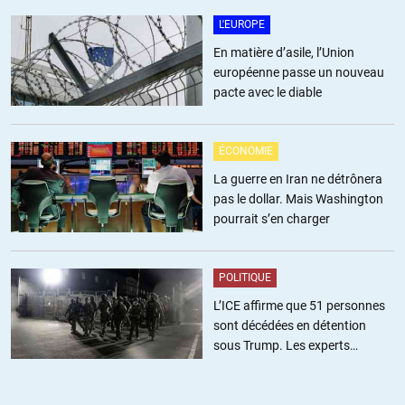
lupo
//
15.01.2018 à 08h22
L'EUROPE
le terme démocratie est pas assez explicite …
En matière d’asile, l’Union
européenne passe un nouveau
S’agit-il d’une démocratie directe telle que Suisse et Suède?
pacte avec le diable
Le vote devrait rassembler plus de 70% des voix … à près de 50%
des voix, c’est trop contesté.
ÉCONOMIE
Ou de démocratie représentative ?
La guerre en Iran ne détrônera
Encore faudrait-il une égalité dans la représentation des personnes,
pas le dollar. Mais Washington
pas juste que ce soit les plus médiatisés qui l’emportent …
pourrait s’en charger
+3
ALERTER
POLITIQUE
Tepavac
//
15.01.2018 à 17h12
L’ICE affirme que 51 personnes
sont décédées en détention
Déjà si nous n’avions pas des médias de M. … avec des
sous Trump. Les experts
journalistes de M. …. aussi, alors peut être, je dis bien peut être
estiment ce chiffre sous-estimé
que les prétendants n’oseraient venir débiter leur logorrhée.