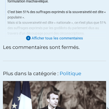
formulation machiavélique.
C’est bien 51% des suffrages exprimés si la souveraineté est dite «
populaire ».
Mais si la souveraineté est dite « nationale », ce n’est plus que 51%
des suffrages exprimés par les godillots du parlement élus au
travers d’un découpage pourri des circonscriptions.
Afficher tous les commentaires
+13
ALERTER
Les commentaires sont fermés.
Tepavac
//
15.01.2018 à 16h32
C’est l’inverse Sud!
Ou plus exactement, tout est établi pour décourager
Plus dans la catégorie :
Politique
l’investissement personnel des citoyens dans une quelconque
entreprise civique.
Au contraire, tout est organisé pour un contrôle maximal d’un
vote prédéfini, soit par re découpage des circonscriptions, soit
par la captation de courants minoritaires mais radicaux qui
nuclėarisent le débat, soit encore par une propagande