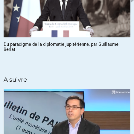
démesurée et pour finir par la mise sous tutelle de l’information
par des moyens de coercition pénale et pécuniaire.
Nous pouvons ajouter à ce triste paysage, la violation des lois
cardinales de la République.
Du paradigme de la diplomatie jupitérienne, par Guillaume
+4
Berlat
Haricophile
//
15.01.2018 à 09h00
A suivre
La bonne question est : L’école est elle une entreprise
normalisatrice d’un certain ordre social ou, comme le nom le
laisserait penser, un lieu d’émancipation ?
Donne-t-on aux gens les moyens de voter dans leur propre intérêt
? Moi je pense que arrêter sa réflexion aux élections est on ne peut
plus réducteur et le mépris des gens qui se font manipuler peu
constructif pour la construction de l’intérêt commun.