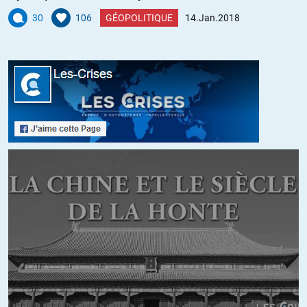
chers enseignants y participent. ..
30
106
GÉOPOLITIQUE
14.Jan.2018
+2
Christian Gedeon
//
17.01.2018 à 18h36
Lieu d’émancipation,donc. OK. Mais elle ne peut l’être que si on
apprend d’abord aux écoliers à lire écrire et compter,et peut être
meme,oh opinion réactionnaire,un peu de patriotisme et
d’histoire de leur pays. Or l’école des pédagogistes,espèce
redoutable,veut aujourd’hui lancer les enfants sur les pistes
noires avant de leur avoir appris à chausser des skis…et veut
faire de ce lieu sacré un espace d’apprentissage « ludique ». La
vie n’est pas ludique,et c’est un crime de la faire croire aux
écoliers,qui sont tout à fait capables de prendre la mesure des
choses.
+2