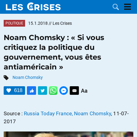
15.1.2018
// Les Crises
POLITIQUE
Noam Chomsky : « Si vous
critiquez la politique du
LES
gouvernement, vous êtes
antiaméricain »
DOSSIERS
CATÉGORIES
Noam Chomsky
MOTS CLÉS
618
NOUS
Source :
Russia Today France, Noam Chomsky
, 11-07-
CONTACTER
FAIRE UN
2017
DON