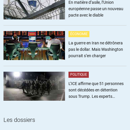
En matière d’asile, l’Union
européenne passe un nouveau
Chose inimaginable en France.
pacte avec le diable
Concernant votre premier commentaire, j’ai oublié de
mentionner qu’il est pourri de sophismes: se mettre dans la
ÉCONOMIE
tête des autorités chinoises, il faut vraiment oser. En fait
vous ne jugez que vous-même.
La guerre en Iran ne détrônera
pas le dollar. Mais Washington
+10
pourrait s’en charger
POLITIQUE
SDF
//
11.05.2021 à 14h36
L’ICE affirme que 51 personnes
@LibEgaFra
sont décédées en détention
Le présent site avait proposé il y a peu la vidéo suivante:
sous Trump. Les experts
https://www.youtube.com/watch?v=x9twbRDJEdQ
estiment ce chiffre sous-estimé
Peut-être ne l’avez-vous pas visionnée. Je vous la
Les dossiers
recommande. Vivement.