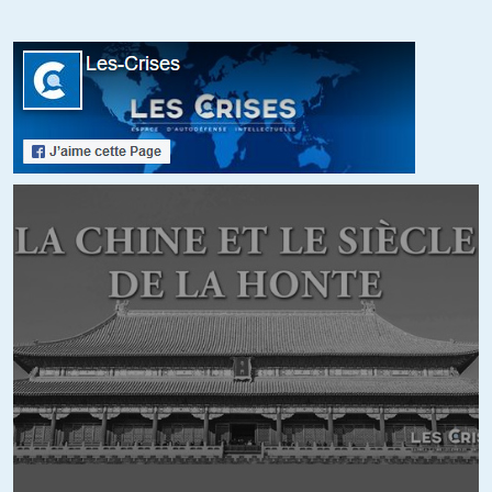
Chine lors des jeux militaires en octobre, devinez où… à
Wuhan. »
Ah bon, c’est prouvé, ça?
Je n’attaque pas vos chers Chinois (j’espère que vous
recevez quand même quelques gratifications en échange de
votre dévouement, parce que sinon, se mouiller jusqu’au cou
de la sorte…).
J’ai même écrit que la réaction extrême des autorités
chinoise (quoique très tardive tout de même, convenes-en)
était « justifiée « .
Oui, chez nous, on a fait la politique de l’autruche et cherché
à minimiser pendant très longtemps. Pendant très
longtemps AUSSI. Mais peut-être nos idiots de technocrates
n’avaient pas eu les bonnes informations. Ou n’ont pas voulu
y croire.ce ne serait pas la première fois.
+4