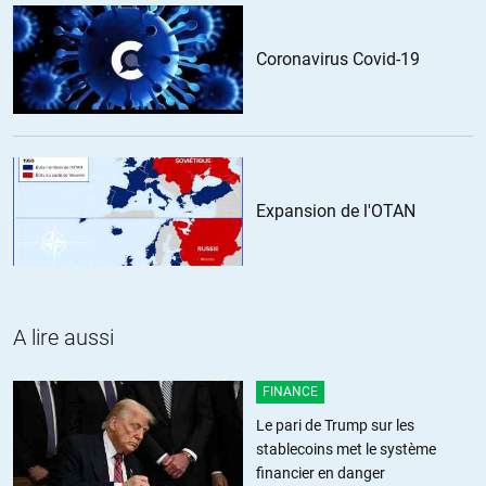
Coronavirus Covid-19
LibEgaFra
//
11.05.2021 à 18h11
« @LibEgaFra
Le présent site avait proposé il y a peu la vidéo suivante: »
Expansion de l'OTAN
Ouais, un type qui se la pète, je suis achement impressionné!
Je préfère Schopenhauer.
Autrement:
A lire aussi
https://fr.wikipedia.org/wiki/Sophisme#Grandes_familles_de
FINANCE
Les sophismes les plus utilisés: ad personam, homme de
paille.
Le pari de Trump sur les
stablecoins met le système
Si vous pensez que je me trompe, j’attends vos arguments.
financier en danger