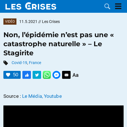
11.5.2021
// Les Crises
VIDÉO
Non, l’épidémie n’est pas une «
catastrophe naturelle » – Le
LES
Stagirite
DOSSIERS
CATÉGORIES
Covid-19
,
France
50
MOTS CLÉS
NOUS
Source :
Le Média, Youtube
CONTACTER
FAIRE UN
DON