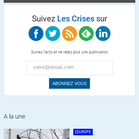
LibEgaFra
//
11.05.2021 à 10h38
Suivez
Les Crises
sur
» (j’espère que vous recevez quand même quelques
gratifications en échange de votre dévouement, parce que
sinon, se mouiller jusqu’au cou de la sorte…) »
Suivez l'actu et ne ratez plus une publication
Sophisme. Particulièrement dégueulasse en fait. Donc quand
vous n’avez plus d’argument vous attaquez en dessous de la
ceinture. Je déteste les mensonges.
« Ah bon, c’est prouvé, ça? »
Demandez donc aux militaires français revenus malades de
Wuhan.
A la une
« (quoique très tardive tout de même, convenes-en) »
Encore un mensonge. Ceux qui ont été responsables au
L'EUROPE
niveau local d’un quelconque retard ont été sanctionnés.