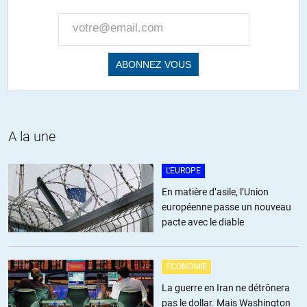
Anfer
//
02.05.2021 à 14h51
Qui fait appliquer les lois anti-trust ?
Le marché spontané autoregulateur ?
Non, l’état…
Alors s’il faut réguler le marché pour qu’il n’aboutisse pas à un
monopole de barons voleurs, c’est qu’il n’est pas
autoregulateur, ni spontané d’ailleurs…
A la une
Donc, qui crée le marché s’il n’est ni spontané, ni
L'EUROPE
autoregulateur ?
L’état…
En matière d’asile, l’Union
européenne passe un nouveau
+3
pacte avec le diable
Patrick
//
05.05.2021 à 20h22
ÉCONOMIE
non , l’état ne crée pas le marché , au pire il le fausse.
La guerre en Iran ne détrônera
Les lois anti-trust ne créent pas le marché , elles corrigent un
pas le dollar. Mais Washington