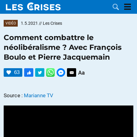
1.5.2021
// Les Crises
VIDÉO
Comment combattre le
néolibéralisme ? Avec François
LES
Boulo et Pierre Jacquemain
DOSSIERS
CATÉGORIES
63
MOTS CLÉS
Source :
Marianne TV
NOUS
CONTACTER
FAIRE UN
DON