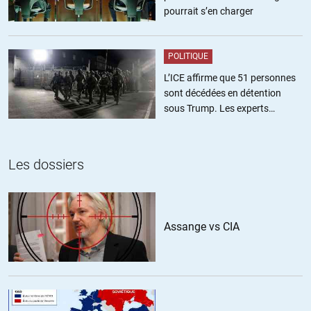
excès sans pour cela intervenir sur l’ensemble du marché.
pourrait s’en charger
Donc l’état agit à la marge et surtout ne vient pas mettre la
pagaille dans le reste.
POLITIQUE
L’ICE affirme que 51 personnes
sont décédées en détention
sous Trump. Les experts
utopiste
//
01.05.2021 à 21h54
estiment ce chiffre sous-estimé
Le libéralisme, il y a la définition politique et la définition
économique. Quand on confond/rassemble les deux ça donne à
Les dossiers
peu prêt cela. Le Libéralisme c’est la liberté individuelle de faire
tout ce que sa fortune permet de faire sans se soucier de l’avis (et
de la vie) des autres individus.
Assange vs CIA
+2
ALERTER
Anfer
//
02.05.2021 à 14h58
Le liberalisme, c’est la croyance dans des droits naturels donnés