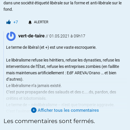
dans une société étiqueté libérale sur la forme et anti-libérale sur le
fond.
+7
ALERTER
vert-de-taire
//
01.05.2021 à 09h17
Le terme de libéral (et +) est une vaste escroquerie.
Le libéralisme refuse les héritiers, refuse les dynasties, refuse les
interventions de l’État, refuse les entreprises zombies (en faillite
mais maintenues artificiellement : EdF AREVA/Orano … et bien
d’autres).
Le libéralisme n’a jamais existé.
C’est pure propagande des salauds et des c…..ds, pardon, des
crétins et lobotomisés.
Le terme de – néolibéralisme – n’est que tromperie aggravée.
Afficher tous les commentaires
C’est l’avènement de la ploutocratie mondialisée.
La domination par les multinationales des milliardaires sur le
Les commentaires sont fermés.
monde.