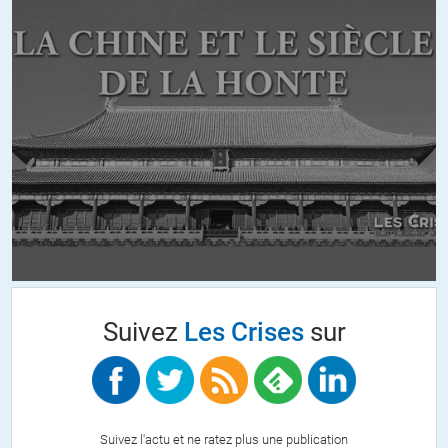
infligent se font sentir, chômage, précarité, destruction de la
société.
+5
Darras
//
01.05.2021 à 19h21
C’est faux, le néolibéralisme est totalement anti libéral.
Le libéralisme avait inventé les lois anti-trust, interdisait les
ventes à découvert, et séparait le métier de banque de dépôt et
de banque d’affaire.
Le néolibéralisme s’affranchit de tous ces freins, favorise les
concentrations, les leviers et la financiarisation.
Suivez
Les Crises
sur
C’est une sorte de communisme privatisé. C’est aussi éloigné du
libéralisme que le néoconservatisme peut l’être du
conservatisme.
+6
Suivez l'actu et ne ratez plus une publication