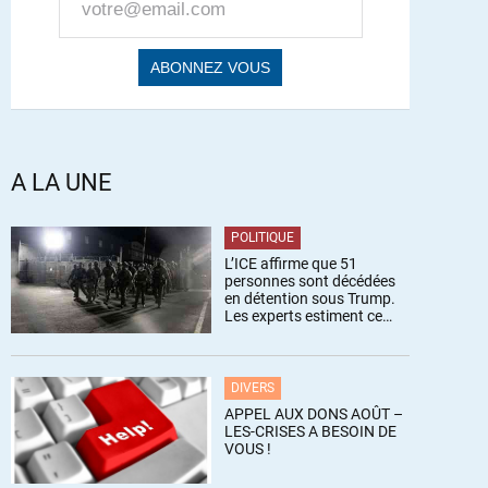
A LA UNE
POLITIQUE
L’ICE affirme que 51
personnes sont décédées
en détention sous Trump.
Les experts estiment ce
chiffre sous-estimé
DIVERS
APPEL AUX DONS AOÛT –
LES-CRISES A BESOIN DE
VOUS !