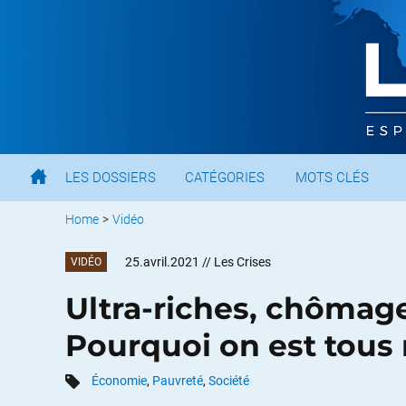
LES DOSSIERS
CATÉGORIES
MOTS CLÉS
Home
>
Vidéo
25.avril.2021
// Les Crises
VIDÉO
Ultra-riches, chômage
Pourquoi on est tous
Économie
,
Pauvreté
,
Société