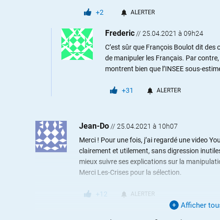
+2
ALERTER
Frederic
//
25.04.2021 à 09h24
C’est sûr que François Boulot dit des 
de manipuler les Français. Par contre,
montrent bien que l’INSEE sous-estime 
+31
ALERTER
Jean-Do
//
25.04.2021 à 10h07
Merci ! Pour une fois, j’ai regardé une video Yo
clairement et utilement, sans digression inutile
mieux suivre ses explications sur la manipulation
Merci Les-Crises pour la sélection.
+12
ALERTER
Afficher to