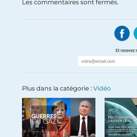
Les commentaires sont fermés.
Avunimes
//
25.04.2021 à 10h24
Le parcours de François Boulo, homme de la cl
bourgeois, à celui d’homme critique et matériali
naturellement poussé a être porte parole du 
l’instant, la vidéo fait trop penser a un crois
de l’édito didactique « la revue de la semaine
Et recevez 
+11
ALERTER
Brigitte
//
25.04.2021 à 10h57
Il est bien mignon François Boulo… comme son 
Plus dans la catégorie :
Vidéo
bien cachée. J’espère que son petit fauve va lui
humble et courtois, comme dernièrement au co
Marianne. La politique est un art martial où l’
style.
Première impression quand même favorable car
critiques. Je trouve la vidéo trop courte dans t
dans les détails comme expliquer ce que sont les 