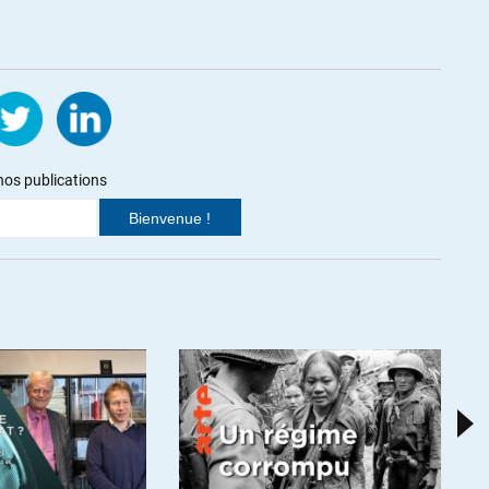
asse moyenne votant à droite contre ses intérêts par héritage
ste est saisissant. Son expression claire et structuré l’a
mouvement des Gillet Jaunes, marmite de sa métamorphose. Pour
ement de format entre le standard décontracté de « Fred et Jamy » et
 » de Jean Luc Mélenchon. Personnage à suivre.
nos publications
chat Zenon mais il manque un peu de pugnacité, ou alors elle est
 faire la leçon. J’avais déjà constaté son côté gentil garçon,
urs du débat avec Pierre Jacquemain sur la chaîne TV de
on doit convaincre plutôt que vaincre, par ses arguments et son
 je suis plutôt acquise aux arguments. Néanmoins, quelques
ous les sens du terme. Il serait bien inspiré d’entrer davantage
1% et les 0,1 % les plus riches, sur quels critères sont définis les