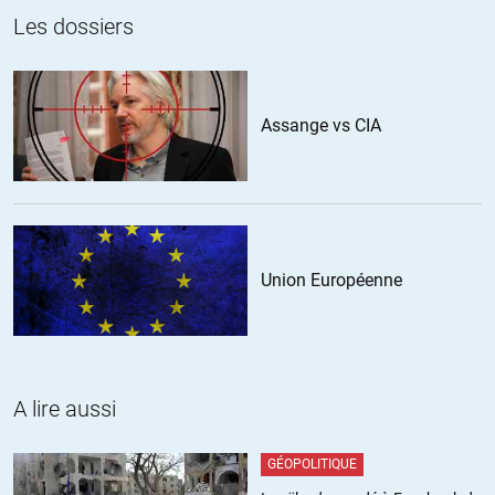
Les dossiers
tchoo
//
15.04.2021 à 06h16
Évidemment quand personne ne trouve grâce à vos yeux et surtout
Assange vs CIA
pas Mélenchon parce que ceci cela et tout le reste il ne vous restera
pas beaucoup de choix entre la peste ou le choléra ou l’abstention
pour pouvoir dire c’est pas moi, je suis responsable, c’est tout les
autres, ils n’ont rien compris .
+4
ALERTER
Union Européenne
Diogène
//
15.04.2021 à 07h23
A condition qu’il leur reste encore une table à renverser
A lire aussi
naturellement…au train où vont les choses …
+3
GÉOPOLITIQUE
ALERTER