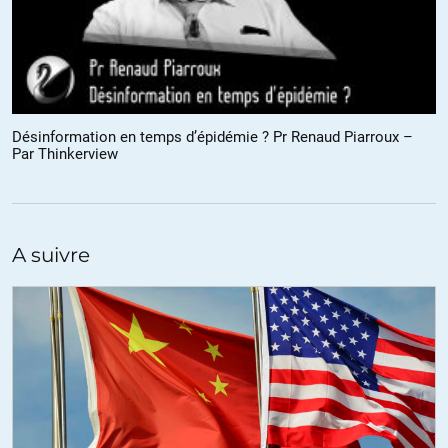
qui est dur mais possible) .la FI et son programme élaboré
collectivement .l AEC .ce n est d ailleurs pas le seul intellectuel
courant les plateaux avec de supers constats sur la situation
catastrophique actuelle mais refusant(alimentairement?) de s
engager poliquement .la faillite des intellectuels francais est
consternante!
Désinformation en temps d’épidémie ? Pr Renaud Piarroux –
Par Thinkerview
+11
ALERTER
gracques
//
15.04.2021 à 06h23
Vous condor de le rôle d’un intellectuel comme Guiluy et celui d’un
A suivre
militant ou’d’un politique …
+2
ALERTER
Grd-mère Michelle
//
17.04.2021 à 17h05
Heu… Qu’est-ce que vous dites? Je ne comprends pas.
ALERTER