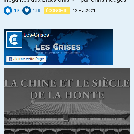
Souvenez-vous de Luc ferry appelant en live à utiliser « la 5è
19
138
ÉCONOMIE
12.Avr.2021
armée du monde » pour mater les GJ, appel motivé par une
modeste attaque au transpalette.
Aucun membre de sa caste n’a bronché mieux même 3 ou 4
jours plus tard le même salopard devisait en toute quiétude sur
lci avec un autre triste sire Bendit.
Aujourd’hui on observe (impuissants?) toujours à la même
impudeur des petits frères (souvent confrères) des riches:
https://www.youtube.com/watch?v=d3VdbaWDZjQ
+18
Grd-mère Michelle
//
17.04.2021 à 17h22
La vraie révolution, c’est la paix et la concertation, et elle se fera
par la volonté des masses laborieuses(y compris celles qui
travaillent dans l’industrie de l’armement), sans l’accord
desquelles les « élites » ne pourraient même pas survivre.