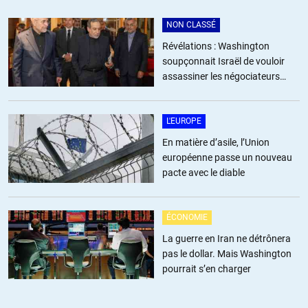
Qu’est-ce que l’intérêt général? Un modèle de société? un
NON CLASSÉ
consensus politique?
Il est temps de redonner au peuple le goût de la politique, du débat
Révélations : Washington
d’idées, de l’affrontement inévitable mais salutaire pour avancer.
soupçonnait Israël de vouloir
On en est loin. Nous avons dépasser le stade du recyclage, nous en
assassiner les négociateurs
sommes au compostage….ça fermente…..les gaz s’accumulent..
iraniens
L’issue de la crise sanitaire fera « boum » ou « pschiiiit » c’est selon.
L'EUROPE
+1
ALERTER
En matière d’asile, l’Union
européenne passe un nouveau
Grd-mère Michelle
//
17.04.2021 à 17h36
pacte avec le diable
Hum… Sauf que la campagne du référendum sur le Brexit a été
complètement instrumentalisée, pour permettre au RU
ÉCONOMIE
nostalgique de son empire de se replacer dans la « sphère »
La guerre en Iran ne détrônera
expansionniste des USA(dont l’UE, quoi que vous en pensiez,
pas le dollar. Mais Washington
essaie de se dégager).
pourrait s’en charger
Demandez donc aux écossais-e-s…
+1
ALERTER