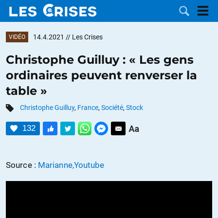
14.4.2021
// Les Crises
VIDÉO
Christophe Guilluy : « Les gens
ordinaires peuvent renverser la
LES
table »
DOSSIERS
CATÉGORIES
Christophe Guilluy
,
France
,
Société
,
Stock
132
MOTS CLÉS
NOUS
Source :
Marianne,Youtube
CONTACTER
FAIRE UN
DON