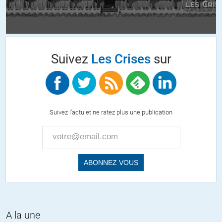
À condition de ne pas attendre d’être complètement
asphyxiées…
Suivez
Les Crises
sur
Brigitte
//
15.04.2021 à 08h55
« on connait tous la suite de l’histoire » heureusement que non
même si l’histoire se répète. Il y a des points de rupture
Suivez l'actu et ne ratez plus une publication
imprévisibles sur le moment mais qui s’expliquent après coup. Les
classes dirigeantes croient faire l’histoire mais c’est l’histoire qui les
font et les défont.
Le peuple est bien souvent démuni mais pas toujours. Il agit
comme un levier de force. Dernier exemple en date: le Brexit. C’est
un point de rupture permis par cet outil démocratique essentiel quoi
qu’on dise, le référendum. Beaucoup plus efficace qu’une révolte
populaire et que les élections représentatives.
La démocratie est synonyme d’intérêt général. Tout le problème est
A la une
de définir ce concept.