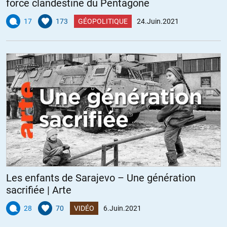
force clandestine du Pentagone
17
173
GÉOPOLITIQUE
24.Juin.2021
Les enfants de Sarajevo – Une génération
sacrifiée | Arte
28
70
VIDÉO
6.Juin.2021