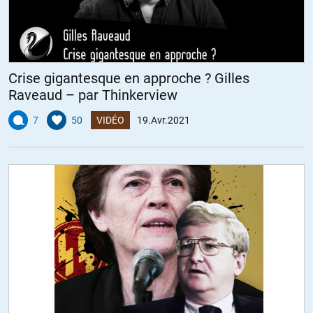
Crise gigantesque en approche ? Gilles
Raveaud – par Thinkerview
7
50
VIDÉO
19.Avr.2021