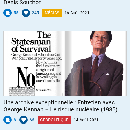
Denis Souchon
55
245
MÉDIAS
16.Août.2021
Une archive exceptionnelle : Entretien avec
George Kennan – Le risque nucléaire (1985)
8
66
GÉOPOLITIQUE
14.Août.2021