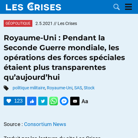
2.5.2021
// Les Crises
GÉOPOLITIQUE
Royaume-Uni : Pendant la
Seconde Guerre mondiale, les
LES
opérations des forces spéciales
étaient plus transparentes
DOSSIERS
CATÉGORIES
qu’aujourd’hui
MOTS CLÉS
politique militaire
,
Royaume-Uni
,
SAS
,
Stock
NOUS
123
CONTACTER
FAIRE UN
Source :
Consortium News
DON