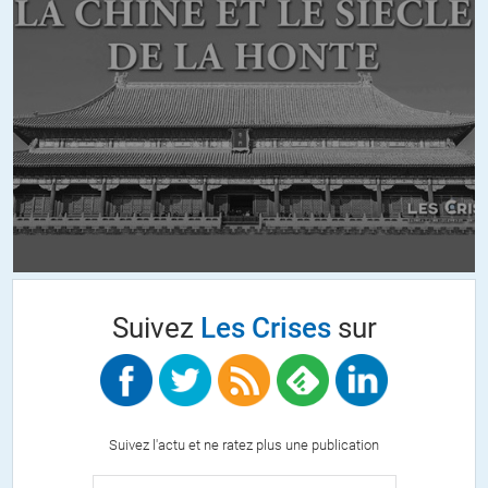
japonais et japonaises ou d’origine internées (donc citoyens et
citoyennes des Etats-Unis), de ce qu’ils ont vécu avant, pendant
et après :
https://www.nationalgeographic.fr/histoire/des-
japonais-internes-aux-etats-unis-pendant-la-seconde-guerre-
mondiale-temoignent
Cévéyanh
//
02.05.2021 à 16h50
A Observations, vous avez écrit : « Il y a eu des américains
d’origine japonaise qui ont été internés, les plus jeunes ont
Suivez
Les Crises
sur
demandé à servir avec l’armée américaine ».
C’est peut-être aussi dû qu’ils se sentaient « obligés » de servir
pour convaincre de leur patriotiste et que les Etats-Unis avaient
besoin de soldats (voir le lien de National Geographic dans ma
réponse à Fabrice).
Suivez l'actu et ne ratez plus une publication
ALERTER