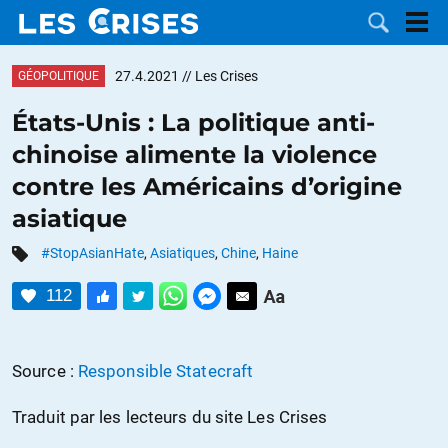
27.4.2021
// Les Crises
GÉOPOLITIQUE
États-Unis : La politique anti-
chinoise alimente la violence
LES
contre les Américains d’origine
asiatique
DOSSIERS
CATÉGORIES
#StopAsianHate
,
Asiatiques
,
Chine
,
Haine
MOTS CLÉS
112
NOUS
Source :
Responsible Statecraft
CONTACTER
FAIRE UN
Traduit par les lecteurs du site Les Crises
DON