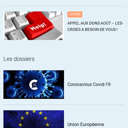
estiment ce chiffre sous-estimé
J’ai eu l’occasion de bien rire récemment en entendant Macreux dire
à la télé US « Oure istori are diffrente, bicose oui ouère à colonial
DIVERS
countri » (déplorable niveau d’anglais retranscrit au mieux).
APPEL AUX DONS AOÛT – LES-
CRISES A BESOIN DE VOUS !
Les philippins, vietnamiens, cubains seront contents d’apprendre
qu’ils n’ont jamais été colonisés de fait par les US. Sans compter
tous les gouvernements fantoches installés de par le monde. Sans
compter les portoricains et samoans qui ont le droit de payer des
impôts fédéraux mais pas d’avoir de représentants (ou des
Les dossiers
représentants au rabais).
Le « brillant » Macreux, ignorant sur tous les sujets…
Coronavirus Covid-19
+10
ALERTER
LibEgaFra
//
27.04.2021 à 08h40
Les yankees sont des racistes congénitaux. En cas de guerre
Union Européenne