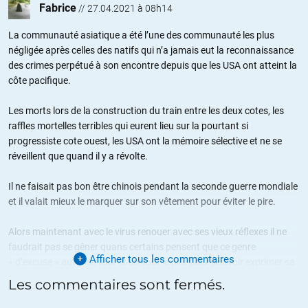
Fabrice
//
27.04.2021 à 08h14
La communauté asiatique a été l’une des communauté les plus
négligée après celles des natifs qui n’a jamais eut la reconnaissance
des crimes perpétué à son encontre depuis que les USA ont atteint la
côte pacifique.
Les morts lors de la construction du train entre les deux cotes, les
raffles mortelles terribles qui eurent lieu sur la pourtant si
progressiste cote ouest, les USA ont la mémoire sélective et ne se
réveillent que quand il y a révolte.
Il ne faisait pas bon être chinois pendant la seconde guerre mondiale
et il valait mieux le marquer sur son vêtement pour éviter le pire.
Alors maintenant avec le virus renouer avec ses vieux réflexes il ne
faudrait pas se gêner quans certains pensent que ce genre
Afficher tous les commentaires
« d’excuse » autorise tout et surtout le pire pour pouvoir exprimer sa
haine
Les commentaires sont fermés.
+15
ALERTER