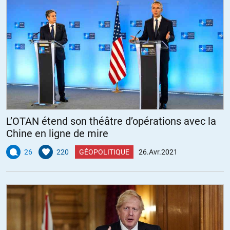
comme Carnegie étaient des capitalistes féroces.
Les victimes ? Il y en a eu mais personne ne sait combien. Quand on
voit le projet, les moyens de l’époque et que l’on connaît la
géographie, il est évident que des gens y ont laissé leur vie.
Si vous avez des chiffres, donnez-les. Les historiens de Standford,
les descendants des travailleurs chinois de l’époque en sont
incapables. Tout le monde reconnait les décès.
+3
ALERTER
L’OTAN étend son théâtre d’opérations avec la
Chine en ligne de mire
Fabrice
//
27.04.2021 à 14h27
26
220
GÉOPOLITIQUE
26.Avr.2021
Je ne parle pas des japonais enfermé dans des camps de
concentration (pas d’extermination) mais des chinois qui pour
éviter d’être tabasser devaient le marquer sur leur vêtement,
étrangement les allemands ou d’origine allemande vivant aux Usa
n’ont pas été mis dans des camps.
Oui c’est facile quand on ne fait pas le décompte sur les 20000