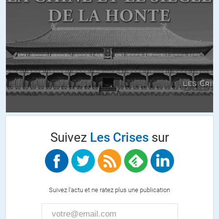
ashwolf202
//
27.04.2017 à 10h13
Sans parler de son absence de coherence intellectuelle… Se dire
hédoniste et libertaire et prendre partie Pour le renseignement et les
politiques sécuritaire, c’est juste lier deux antagonistes…
+15
ALERTER
christian gedeon
//
27.04.2017 à 10h33
Ah,comme il est de bon ton de vouer Onfray aux gémonies depuis
Suivez
Les Crises
sur
deux ans…juste parce que le bonhomme dit sa vérité,qui se trouve
être largement la mienne aussi. les bien pensants sont en plein
Racine…cachez ce sein que je saurais voir et pour qui sont ces
serpents(FN) qui sifflent sur vos têtes.N’est ce pas?Attendez dpnc
de voir ce que vont être les macroniens serpents…des
Suivez l'actu et ne ratez plus une publication
constrictors,maîtrisant tous les médias ou presque,qui vont livrer
comme jamais la France à l’appétit vorace des banques et des
multinationales…il énerve Onfray,comme Houellebecq,comme