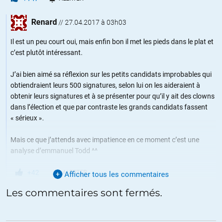
Renard
//
27.04.2017 à 03h03
Il est un peu court oui, mais enfin bon il met les pieds dans le plat et
c’est plutôt intéressant.
J’ai bien aimé sa réflexion sur les petits candidats improbables qui
obtiendraient leurs 500 signatures, selon lui on les aideraient à
obtenir leurs signatures et à se présenter pour qu’il y ait des clowns
dans l’élection et que par contraste les grands candidats fassent
« sérieux ».
Mais ce que j’attends avec impatience en ce moment c’est une
analyse d’emmanuel Todd ^^
+42
ALERTER
Afficher tous les commentaires
Les commentaires sont fermés.
Homère d’Allore
//
27.04.2017 à 08h07
Petits candidats clowns…