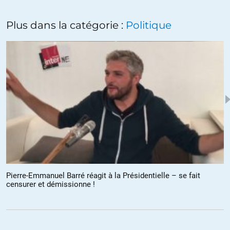
Onfray rejoint Fourest sur cette brillante analyse.
Plus dans la catégorie :
Politique
https://youtu.be/inBvLKvh0z8
+24
ALERTER
Zegabe
//
27.04.2017 à 11h24
C’est aussi de la faute de ces gens là qu’on en est la aujourd’hui.
Mais qui servent-ils et à quoi servent-ils ?
+9
Bouddha Vert
//
27.04.2017 à 22h58
Pierre-Emmanuel Barré réagit à la Présidentielle – se fait
censurer et démissionne !
Faire que 20% des votants ne gonflent pas les outsiders.
+2