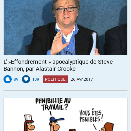
culture (qu’il étale comme de la confiture) énorme… ça à l’air
intéressant, mais c’est un tissus d’ineptie parce qu’il fait
constamment passer ses opinions alambiquées pour des vérités
: « Je vous donne des fait » assène -t-il après avoir déclarer que
le PS a bourré les urnes… des faits ? Prouvés ? Que le PS soit une
saloperie n’autorise pas le viol de la Raison. « Mélenchon, c’est
« on coupe les têtes » » !!! Ce type est inutile…
+1
L' »Effondrement » apocalyptique de Steve
Bannon, par Alastair Crooke
champignon98
89
139
POLITIQUE
26.Avr.2017
//
27.04.2017 à 09h07
+1 … Onfray :
1/ a son rond de serviette dans de nombreux media,
2/ s’exprime sur tout,
3/ ne représente personne.
Les caractéristiques qu’on retrouve chez tous les editocrates. Avec
les conséquences classiques de cette complexion sur le rapport à la