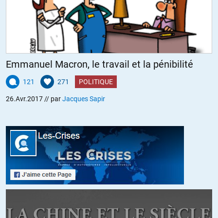
vérité :
http://www.acrimed.org/Nuit-debout-le-crachat-de-Michel-Onfray-
pour?recherche=onfray
+38
ALERTER
Emmanuel Macron, le travail et la pénibilité
Fidel C.
//
27.04.2017 à 14h37
121
271
POLITIQUE
Je ne sais pas si vous vous en souvenez, mais il avait promis juré
26.Avr.2017
// par
Jacques Sapir
craché qu’on ne le verrait plus dans les médias après le « tollé »
provoqué par je ne sais quels propos sur MLP, tollé bien exploité
par les médias d’ailleurs.
Visiblement, il tient autant ses promesses que certains politiciens,
accro aux médias qu’il est. Rien d’étonnant compte tenu de son
égocentrisme, même si ses certaines de ses réflexions sont
intéressantes.
+15
ALERTER