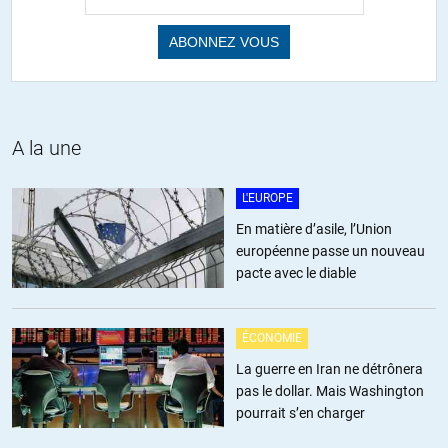
Sansal…il ne pense pas bien. Et pourtant,elle tourne.
+23
ALERTER
williamoff
//
27.04.2017 à 13h28
A la une
Il y a bien longtemps que son imposture et ses postures sont
dénoncés chez ceux, à gauche, qui l’avait démasqué, ce sont
seulement les éditocrâtes qui le critiquent depuis peu, et encore
L'EUROPE
pas trop, parce qu’il est toujours invité un peu partout.
En matière d’asile, l’Union
européenne passe un nouveau
+11
ALERTER
pacte avec le diable
jp
//
27.04.2017 à 20h56
ÉCONOMIE
La guerre en Iran ne détrônera
« Couvrez ce sein que je ne saurais voir. Par de pareils objets, les
pas le dollar. Mais Washington
âmes sont blessées, Et cela fait venir de coupables pensées. »
pourrait s’en charger
c’est de molière dans le Tartuffe