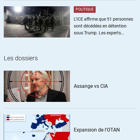
+5
ALERTER
POLITIQUE
L’ICE affirme que 51 personnes
sont décédées en détention
Au Sud de Nulle Part
//
27.04.2017 à 12h00
sous Trump. Les experts
estiment ce chiffre sous-estimé
S’il arrivait qu’Onfray dise quelque chose qui a de l’intérêt ce serait
immédiatement disqualifié par la quantité d’approximations
coupables et partisanes qu’il débite à longueur de temps.
Les dossiers
+18
ALERTER
Assange vs CIA
Ribouldingue
//
27.04.2017 à 20h11
Je ne comprends pas qu’on continue a écouter ce type hyper
médiatisé qui ne dit jamais rien et vogue sur une désespérance pour
vendre les cinq bouquins qu’il écrit par ans.
On a bien compris son histoire de FN pas fasciste.
Expansion de l'OTAN
Mais il ne parle que des personnes, jamais des programmes qu’il n’a
visiblement jamais lu.