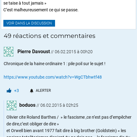
se taise à tout jamais »
C’est malheureusement ce qui se passe.
VOIR DANS LA DISCUSSION
49 réactions et commentaires
Pierre Davoust
//
06.02.2015 à 00h20
Chronique de la haine ordinaire 1 : pile poil sur le sujet !
https://www.youtube.com/watch?v=WgCTbhwtf48
+3
ALERTER
boduos
//
06.02.2015 à 02h25
Olivier cite Roland Barthes / » le fascisme ,ce n’est pas d’empêcher
de dire,c’est obliger de dire »
et Orwell bien avant 1977 fait dire à big brother (Goldstein) « les