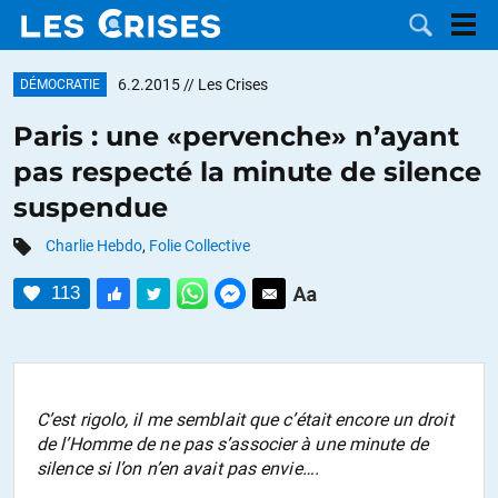
6.2.2015
// Les Crises
DÉMOCRATIE
Paris : une «pervenche» n’ayant
pas respecté la minute de silence
LES
suspendue
DOSSIERS
CATÉGORIES
Charlie Hebdo
,
Folie Collective
113
MOTS CLÉS
NOUS
CONTACTER
FAIRE UN
C’est rigolo, il me semblait que c’était encore un droit
de l’Homme de ne pas s’associer à une minute de
DON
silence si l’on n’en avait pas envie….