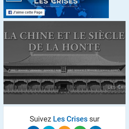
verbalisation.
Bref, moins d’enquête et plus de contravention.
+10
ALERTER
Mirabo
//
06.02.2015 à 00h40
Voilà des jours que je recherche sur quel fondement juridique ou
réglementaire reposerait cette obligation faite aux agents de la
fonction publique de respecter une minute de silence… pire,
l’obligation faite aux élèves. Aucune réponse à ce jour…
Il me semble que, ado, j’aurais également refusé – juste pour le
principe.
S’il y a un juriste dans la salle, merci d’éclairer ma lanterne !
+35
ALERTER
Suivez
Les Crises
sur
A.g.
//
11.02.2015 à 10h42