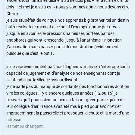
anciens totalitarismes disaient :tu ne dois pas – le fascisme dis ;tu
dois – et moi je dis ;tu es » nous y sommes donc ,nous devons etre
Charlie.
je suis stupéfait de voir que nos apprentis big brother ,tel un destin
auto-réalisateur miment a ce point l’exemple donné par orwell
jusqu’à en avoir les expressions haineuses portées par des
anaphores qui vont ,crescendo ,jusqu’à l’anathème,l’injonction
,l’accusation sans passer par la démonstration (évidemment
puisque que c’est le but ) .
je ne vise évidemment pas nos blogueurs ,mais je m’interroge sur la
capacité de jugement et d’analyse de nos enseignants dont je
n’entends que le silence assourdissant.
je ne parle pas du manque de solidarité des fonctionnaires dont on
vire les collègues .il y a encore quelques années (12 ou 15) je
trouvais qu’il poussaient un peu en faisant gréve parce qu’un de
leur collègue d’air France avait été mis à pied pour avoir retirer
imprudemment la passerelle et provoquer la chute et la mort d’une
hôtesse.
les temps changent.