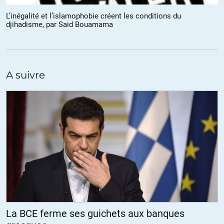
L’inégalité et l’islamophobie créent les conditions du
+25
ALERTER
djihadisme, par Said Bouamama
Louve Bleue
//
07.02.2015 à 10h28
l’auto, la maison, etc…sont devenus indispensables pour survivre.
On n’est même pas surs d’en avoir encore pour longtemps…sans
A suivre
que tout ça soit bombardé…Mais je suis persuadée que beaucoup
se taisent, se recroquevillent sur leur noyau familial et que la
solidarité devient secrète mais qu »elle ne cesse d’exister . Pour
tous les enseignants qu ont signalé, combien ont su se taire et
protéger les enfants ? Beaucoup plus dans le second cas, très
certainement. Et ceux qui ont balancé l’ont fait plus par
maladresse et naïveté dont ils se repentent déjà. Non ?
Il va falloir de pus en plus « lire en filigrane. »..
+2
ALERTER
La BCE ferme ses guichets aux banques
harvest
//
06.02.2015 à 15h59