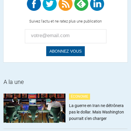
Pour les élèves je l’ignore totalement. Pour les agents de la fonction
publique en police:
Suivez l'actu et ne ratez plus une publication
Ripn, titre II, Chp 1, art 10,12 et 13
http://www.policefr.com/docs/ripn.pdf
ALERTER
RB
//
06.02.2015 à 01h03
A la une
Et bientôt grâce à la loi Cazeneuve, une minute de silence pour les
blogs malpensants.
ÉCONOMIE
Merci Minute…
La guerre en Iran ne détrônera
pas le dollar. Mais Washington
+6
ALERTER
pourrait s’en charger