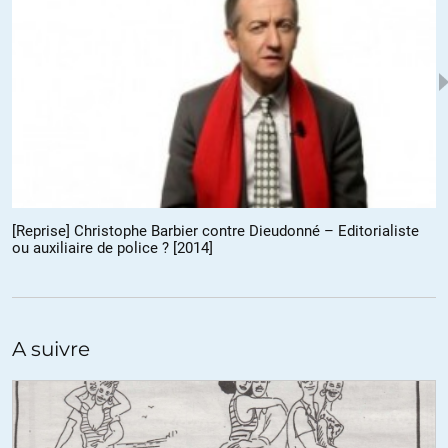
journaliste partit enquêter sur place, et qu’on aurait pas envie de
voir revenir écrire en France ce qu’il a vu
Bref, une loi très arrangeante pour un gouvernement tendant vers
le totalitaire, mais très peu favorable au pays en lui-même.
+30
ALERTER
groumpf
//
04.02.2015 à 10h52
[Reprise] Christophe Barbier contre Dieudonné – Editorialiste
Dans ce que vous dites, je ne retiens que le point 3 qui est
ou auxiliaire de police ? [2014]
véritablement pertinent, les autres étant pure spéculation.
Je pense quand même qu’on peut faire la différence entre un
journaliste armé d’un appareil photo et un djiadiste armé d’un
AK47. Le déplacement dans un pays ne peut pas à lui seul
constituer une preuve de djiadisme. Mais c’est vrai que ce pays
A suivre
devient dingue donc on peut craindre que la stupidité l’emporte.
+2
ALERTER