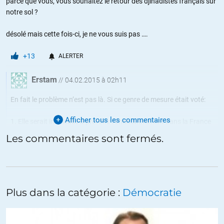
parce que vous, vous souhaitez le retour des djihadistes français sur
notre sol ?
désolé mais cette fois-ci, je ne vous suis pas ….
+13
ALERTER
Erstam
//
04.02.2015 à 02h11
En fait le problème n’est pas là. Si ce genre de mesure était voté:
Afficher tous les commentaires
1. Elle serait inefficace à prévenir l’endoctrinement dans la France
elle même
Les commentaires sont fermés.
2. Elle encouragerait les endoctrinés à commettre leurs massacres
en France, puisque ça serait plus risqués pour eux de partir au
Djihad (avec le risque de ne pas pouvoir revenir)
Plus dans la catégorie :
Démocratie
3. Elle permettrait au gouvernement d’interdire le retour de
n’importe quelle personne partie en voyage dans un pays
susceptible d’avoir un lien avec le Djihad, genre par exemple un