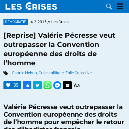
4.2.2015
// Les Crises
DÉMOCRATIE
[Reprise] Valérie Pécresse veut
outrepasser la Convention
LES
européenne des droits de
l’homme
DOSSIERS
CATÉGORIES
Charlie Hebdo
,
Crise politique
,
Folie Collective
MOTS CLÉS
39
NOUS
Valérie Pécresse veut outrepasser la
CONTACTER
FAIRE UN
Convention européenne des droits
de l’homme pour empêcher le retour
DON