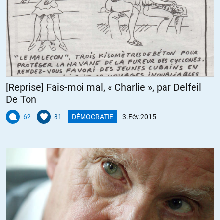
Joanna
//
04.02.2015 à 05h58
Quand je vois le cas de ce M. Coulibaly renvoyé illico presto de
Turquie sur les ordres de Paris et qui de retour en France blesse 3
militaires du plan Vigipirate (fichtre ! on est bien protégés) …
alors je ne suis pas loin de penser comme vous, Cédric.
[Reprise] Fais-moi mal, « Charlie », par Delfeil
+4
ALERTER
De Ton
62
81
DÉMOCRATIE
3.Fév.2015
Flury
//
04.02.2015 à 09h16
Sommaire comme réponse, on dirait du Sarkozy, « mais que voulez
que je fasse? » (ndlr: Rien, disparaissez de la vie publique)
Au minimum, un peu de recul contre ce robinet d’eau tiède et
d’incompétence de Valérie Pécresse.
+6
ALERTER