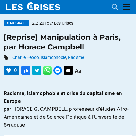
2.2.2015
// Les Crises
DÉMOCRATIE
[Reprise] Manipulation à Paris,
par Horace Campbell
LES
Charlie Hebdo
,
Islamophobie
,
Racisme
DOSSIERS
CATÉGORIES
0
MOTS CLÉS
Racisme, islamophobie et crise du capitalisme en
NOUS
Europe
par HORACE G. CAMPBELL, professeur d’études Afro-
CONTACTER
FAIRE UN
Américaines et de Science Politique à l’Université de
Syracuse
DON