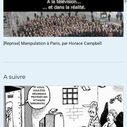
universitaire, ni avoir suffisamment de moyens financiers (et du
courage) pour me consacrer aux études car je doutais beaucoup
de moi. Il me manquait aussi un niveau intermédiaire pour le faire.
Bref, je remercie encore ce milieu USA qui m’avait permis de
développer mes compétences qui n’ont jamais été reconnues
ailleurs et qui ne le sont plus à l’heure actuelle des super diplômés.
Malgré tout c’est grâce à cette ambiance passée et cette
[Reprise] Manipulation à Paris, par Horace Campbell
enrichissante expérience qui me permet d’avancer encore. Je
souhaite que beaucoup de personnes puissent avoir cette chance
de rencontrer la « résilience » qui nous permet de rester ouvert et
critique face aux événements, de lire Olivier Berruyer (que je
remercie aussi) et tant d’autres.
A suivre
ALERTER
Louve Bleue
//
04.02.2015 à 11h06
Je n’habite pas le 93, je ne suis pas musulmane ni immigrée, ni
défavorisée socialement. He bien je peux vous dire que ces