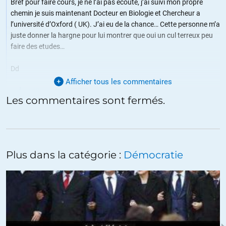
Bref pour faire cours, je ne l’ai pas écouté, j’ai suivi mon propre
chemin je suis maintenant Docteur en Biologie et Chercheur a
l’université d’Oxford ( UK). J’ai eu de la chance… Cette personne m’a
juste donner la hargne pour lui montrer que oui un cul terreux peu
faire des etudes…
Dd
Afficher tous les commentaires
+49
ALERTER
Les commentaires sont fermés.
PaD
//
02.02.2015 à 23h45
Bonjour DVD, Mes félicitations pour votre réussite. Et aussi pour
votre témoignage. En Suisse, la même chose. Enfant de divorcés,
Plus dans la catégorie :
Démocratie
pas de réussite aux études. Il fallait faire un travail manuel, pas
des études. Un cousin aussi, car son père n’était pas non plus
universitaire. J’ai eu la chance, après avoir suivi des cours de
langues à l’étranger, et par hasard, de rencontrer le monde
professionnel à l’américaine, des collègues qui m’ont stimulé, de
pouvoir progresser aussi en continuant des cours du soir.
Malheureusement, je n’ai jamais pu suivre des cours niveau