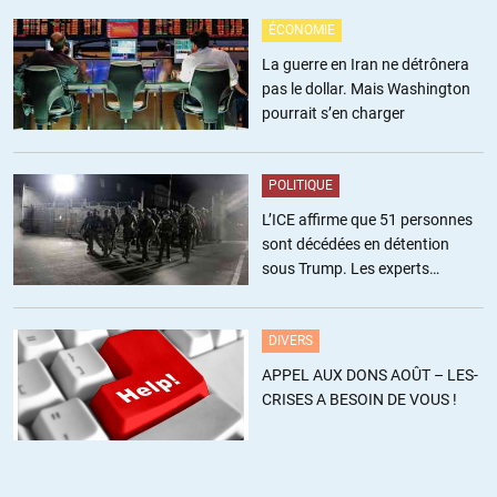
nos politiques « la richesse des banlieues » et après « jopine-du-
menton »
ÉCONOMIE
qui dénonce l’apartheid…hahaha
La guerre en Iran ne détrônera
pas le dollar. Mais Washington
+11
ALERTER
pourrait s’en charger
Patrick Luder
//
02.02.2015 à 14h32
POLITIQUE
Il n’est pas question d’accueillir toute la misère du monde => mais
L’ICE affirme que 51 personnes
d’intégrer correctement les personnes à qui nous avons décidé
sont décédées en détention
d’offrir l’asile !!!
sous Trump. Les experts
estiment ce chiffre sous-estimé
+5
ALERTER
DIVERS
Ataraxi
//
02.02.2015 à 15h32
APPEL AUX DONS AOÛT – LES-
Oui bon, l’asile c’est anecdotique. Pour l’essentiel de
CRISES A BESOIN DE VOUS !
l’immigration il s’agissait de faire venir des petits bras noueux
dans une situation de plein emploi.
+4