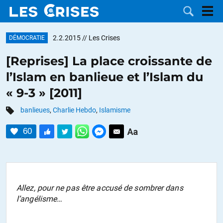
2.2.2015
// Les Crises
DÉMOCRATIE
[Reprises] La place croissante de
l’Islam en banlieue et l’Islam du
LES
« 9-3 » [2011]
DOSSIERS
CATÉGORIES
banlieues
,
Charlie Hebdo
,
Islamisme
60
MOTS CLÉS
NOUS
CONTACTER
FAIRE UN
Allez, pour ne pas être accusé de sombrer dans
l’angélisme…
DON