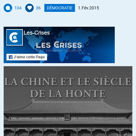
L’accueil des réfugiés devrait se faire directement parmi la
104
36
DÉMOCRATIE
1.Fév.2015
population, afin d’intégrer ces personnes à la vie sociale et
économique du pays. Parquer les réfugiés dans des centres séparés
de la population est la pire des choses à faire => non intégration et
création de « tribus » ethniques en sont les conséquences directes …
+9
ALERTER
Ataraxi
//
02.02.2015 à 09h18
Oui mais cela implique que l’on considère l’immigré comme son
égal, ce que les pays colonisateurs ont toujours eu un peu de mal à
faire.
+3
ALERTER
Serge
//
02.02.2015 à 20h38
@Ataraxi . »l’immigré comme son égal » : qu’entendez vous par là
?