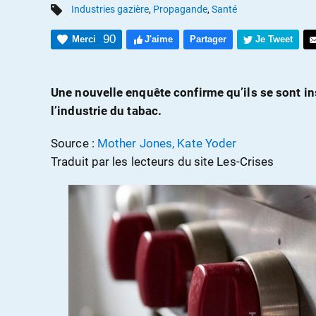
Industries gazière
,
Propagande
,
Santé
90
Merci
J'aime
Partager
Je Tweet
Une nouvelle enquête confirme qu’ils se sont i
l’industrie du tabac.
Source :
Mother Jones, Kate Yoder
Traduit par les lecteurs du site Les-Crises