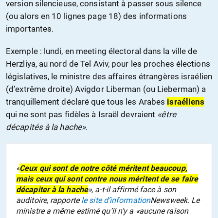
version silencieuse, consistant à passer sous silence
(ou alors en 10 lignes page 18) des informations
importantes.
Exemple : lundi, en meeting électoral dans la ville de
Herzliya, au nord de Tel Aviv, pour les proches élections
législatives, le ministre des affaires étrangères israélien
(d’extrême droite) Avigdor Liberman (ou Lieberman) a
tranquillement déclaré que tous les Arabes
israéliens
qui ne sont pas fidèles à Israël devraient
«être
décapités à la hache»
.
«
Ceux qui sont de notre côté méritent beaucoup,
mais ceux qui sont contre nous méritent de se faire
décapiter à la hache
»,
a-t-il affirmé face à son
auditoire, rapporte
le site d’information
Newsweek
. Le
ministre a même estimé qu’il n’y a
«aucune raison