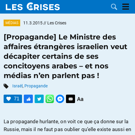
11.3.2015
// Les Crises
MÉDIAS
[Propagande] Le Ministre des
affaires étrangères israelien veut
LES
décapiter certains de ses
concitoyens arabes – et nos
DOSSIERS
CATÉGORIES
médias n’en parlent pas !
MOTS CLÉS
Israël
,
Propagande
NOUS
71
CONTACTER
FAIRE UN
La propagande hurlante, on voit ce que ça donne sur la
DON
Russie, mais il ne faut pas oublier qu’elle existe aussi en