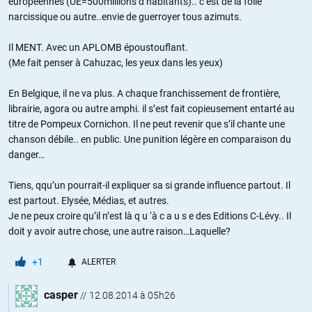
européennes (UE=500millions d’habitants).. c’est de la folie
narcissique ou autre..envie de guerroyer tous azimuts.
Il MENT. Avec un APLOMB époustouflant.
(Me fait penser à Cahuzac, les yeux dans les yeux)
En Belgique, il ne va plus. A chaque franchissement de frontière,
librairie, agora ou autre amphi. il s’est fait copieusement entarté au
titre de Pompeux Cornichon. Il ne peut revenir que s’il chante une
chanson débile.. en public. Une punition légère en comparaison du
danger…
Tiens, qqu’un pourrait-il expliquer sa si grande influence partout. Il
est partout. Elysée, Médias, et autres.
Je ne peux croire qu’il n’est là q u ‘à c a u s e des Editions C-Lévy.. Il
doit y avoir autre chose, une autre raison…Laquelle?
+1
ALERTER
casper
//
12.08.2014 à 05h26