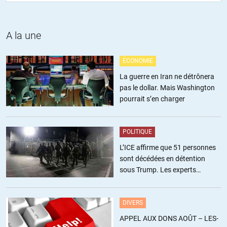
+1
ALERTER
A la une
Daniel
//
12.08.2014 à 16h53
ÉCONOMIE
« Tiens, qqu’un pourrait-il expliquer sa si grande influence partout.
»
La guerre en Iran ne détrônera
pas le dollar. Mais Washington
Cherchez plutôt du côté invités du Club Bilderberg.
pourrait s’en charger
ALERTER
POLITIQUE
machin
//
12.08.2014 à 22h06
L’ICE affirme que 51 personnes
sont décédées en détention
En général il défend les causes pétrolières (Libye, Irak, Syrie avec
sous Trump. Les experts
le pétrole, ukraine avec le gaz) et occasionnellement quelques
estiment ce chiffre sous-estimé
lieux d’accès stratégiques (comme les balkans, afghanistan ou
ukraines, passages obligés des oléoducs vers l’Europe. A par ça,
DIVERS
je dirait qu’il aime bien pousser au massacre et à la guerre et
APPEL AUX DONS AOÛT – LES-
permet ainsi de pousser l’état à financer des parasites qui