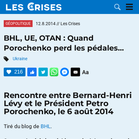
12.8.2014
// Les Crises
GÉOPOLITIQUE
BHL, UE, OTAN : Quand
Porochenko perd les pédales…
LES
Ukraine
DOSSIERS
CATÉGORIES
216
MOTS CLÉS
Rencontre entre Bernard-Henri
NOUS
Lévy et le Président Petro
Porochenko, le 6 août 2014
CONTACTER
FAIRE UN
Tiré du blog de
BHL
.
DON