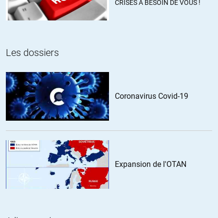
CRISES A BESOIN DE VOUS !
s’accrochent pompent tout et dont on ne peut se débarrasser
comme Dassault.
Mais bon, je crois qu’à part faire belle figure chez les dictateurs
sans succès comme ici en Urkaine, BHL n’intéresse personne
Les dossiers
dans le monde, c’est comme les Rafales de son copain…
ALERTER
Coronavirus Covid-19
Sumbawa
//
12.08.2014 à 03h05
Le présentateur n’en revient pas….je crois qu’il comprends à un
moment donné que BHL est fou à lier…
Expansion de l'OTAN
ALERTER
Kouglov
//
12.08.2014 à 09h42
Il faut regarder sans le son.