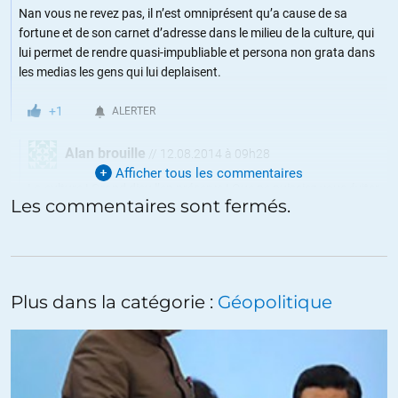
Nan vous ne revez pas, il n’est omniprésent qu’a cause de sa
fortune et de son carnet d’adresse dans le milieu de la culture, qui
lui permet de rendre quasi-impubliable et persona non grata dans
les medias les gens qui lui deplaisent.
+1
ALERTER
Alan brouille
//
12.08.2014 à 09h28
Afficher tous les commentaires
La culture ! Grand dieu l’en préserve ! Que ne puissiez vous éviter
Les commentaires sont fermés.
les insultes !
PS: il s’agit bien évidemment de la culture dont je prends la
défense !
+1
ALERTER
Plus dans la catégorie :
Géopolitique
casper
//
12.08.2014 à 15h03
Ah bon, France Culture ca n’est pas la culture ? On m’aurait
menti ? Aie aie aie aie aie, pauvre de moi qui allait chercher mes