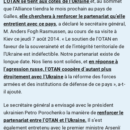
L’OTAN se tient aux côtés de l’Ukraine
et, au sommet
que l’Alliance tiendra le mois prochain au pays de
Galles,
elle cherchera à renforcer le partenariat qu’elle
entretient avec ce pays
, a déclaré le secrétaire général,
M. Anders Fogh Rasmussen, au cours de sa visite à
Kiev ce jeudi 7 août 2014. « Le soutien de l’OTAN en
faveur de la souveraineté et de l’intégrité territoriale de
l’Ukraine est indéfectible. Notre partenariat existe de
longue date. Nos liens sont solides, et
en réponse à
l’agression russe, l’OTAN coopère d’autant plus
étroitement avec l’Ukraine
à la réforme des forces
armées et des institutions de défense de ce pays », a-t-
il ajouté.
Le secrétaire général a envisagé avec le président
ukrainien Petro Porochenko la manière de
renforcer le
partenariat entre l’OTAN et l’Ukraine.
Il s’est
également entretenu avec le premier ministre Arseniï