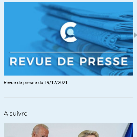
publique.gouv.fr/fonction-publique/carriere-et-parcours-
professionnel-94
).
En d’autre terme, pendant que le PIB est multiplié par 4,7 en 50
ans, il semble difficile d’incriminer la dégradation de 2,2 fois le
ratio actif cotisant/retraité sur cette même période pour justifier
une quelconque réforme des retraites. Ce qui est, à mon avis, à
incriminer c’est l’accaparement par le capital des fruits du travail,
au détriment des retraites.
+10
ALERTER
Patrick
Revue de presse du 19/12/2021
//
12.12.2021 à 21h03
1,8 actif pour 1 retraité, avec une évolution à 1 pour 1.
Le principe de répartition ne permet plus de repartir, sauf à faire
une ponction de plus en plus forte sur ceux qui travaillent, ou
A suivre
d’augmenter considérablement le coût du travail déjà beaucoup
trop élevé.
+1