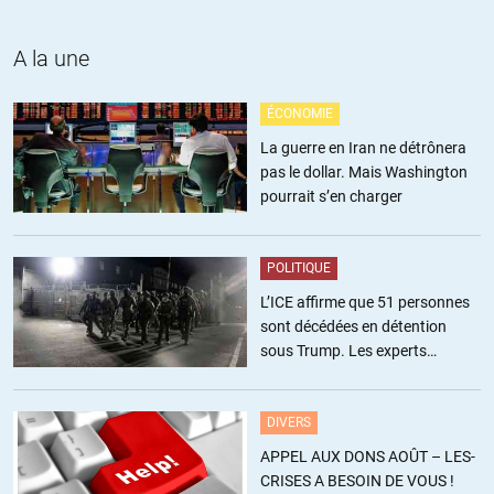
Je ne dis pas que c’est un idéal , je dis juste que
A la une
l’arithmétique étant ce qu’elle est ça va être compliqué,
surtout en prévision de la grosse crise économique qui va
ÉCONOMIE
nous tomber dessus.
En ce qui me concerne , j’ai fait valoir mes droits à la retraite
La guerre en Iran ne détrônera
mais je continue à travailler pour faire tourner ma boite
pas le dollar. Mais Washington
avant de la vendre.
pourrait s’en charger
Et pour la suite , je cherche effectivement une idée pour avoir
une petite activité rentable en prévision de l’effondrement du
système actuel.
POLITIQUE
L’ICE affirme que 51 personnes
sont décédées en détention
sous Trump. Les experts
estiment ce chiffre sous-estimé
JBB
//
14.12.2021 à 08h38
DIVERS
C’est pourtant simple, avec la capitalisation les profits des
APPEL AUX DONS AOÛT – LES-
entreprises (dividendes et plus-values) financent les
CRISES A BESOIN DE VOUS !
retraites, avec la répartition non.