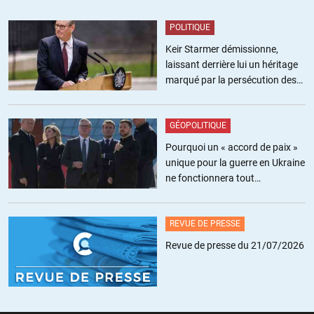
Je veux bien des réponses, j’ai peut-être tord.
POLITIQUE
+4
Keir Starmer démissionne,
laissant derrière lui un héritage
marqué par la persécution des
Saint Maurice
//
14.12.2021 à 15h21
militants pro-palestiniens
@Patrick
GÉOPOLITIQUE
« Il n’y a pas de système efficace de retraite dans un monde
Pourquoi un « accord de paix »
qui n’est pas en croissance démographique et économique »
unique pour la guerre en Ukraine
ne fonctionnera tout
Ça bien d’où cela???
simplement pas
Et si l’état verse 1000 (ou 10 000) aux retraités et récupère
REVUE DE PRESSE
les 1000 (ou 10000…) par les taxes ??
Revue de presse du 21/07/2026