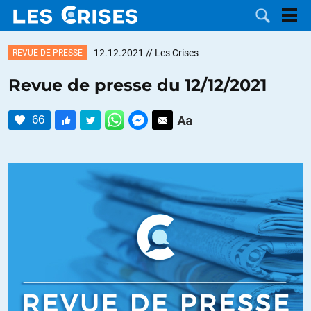
12.12.2021
// Les Crises
REVUE DE PRESSE
Revue de presse du 12/12/2021
LES
66
DOSSIERS
CATÉGORIES
MOTS CLÉS
NOUS
CONTACTER
FAIRE UN
DON