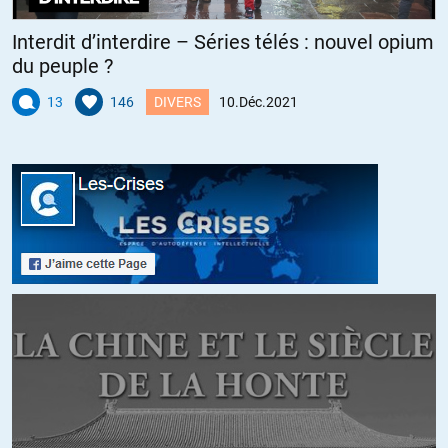
Interdit d’interdire – Séries télés : nouvel opium
RGT
//
13.12.2021 à 09h34
du peuple ?
@ Patrick :
13
146
DIVERS
10.Déc.2021
Il y a certes un problème mais quand on voit que la majorité
des « vieux » (à partir de 50 ans) se font jeter comme des
serpillières usagées, ne retrouvent pas de boulot et se
retrouvent à Pôle Emploi en attendant d’atteindre l’âge de la
retraite (ce qui plombe AUSSI le système d’assurance
chômage) on est en droit de se poser des questions.
À moins qu’ils n’acceptent des « emplois vieux » à 50% du
SMIC même s’ils ont des compétences importantes et qu’ils
ont un bagage éducatif important (récureur de fosses
septiques avec un diplôme d’ingénieur par exemple).
N’oublions jamais qu’avant la création des caisses de
retraites les parents étaient pris en charge par leurs enfants,
ce qui n’était pas fantastique surtout quand lesdits enfants
peinaient déjà a assurer leur propre subsistance.