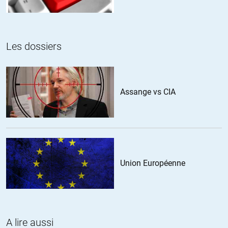
Les dossiers
Pas expert
//
14.12.2021 à 12h47
Ha, ben oui, c’est vrai, je suis stupide, j’ai pas pensé aux
dividendes et aux plus-values !
Assange vs CIA
Les moins-values dans un marché en bulle… Ça n’existe pas ?
Quel pourcentage du capital les salariés/retraités devraient-il
posséder pour que cela puisse réellement financer les
retraites sans étouffer les salaires ?
Comment se passent les flux de dividendes dans un monde
Union Européenne
aux inégalités de richesse si exorbitantes ?
Comment se passe la transition ?
Dans quel pays, avec des retraites par capitalisation, ça se
passe mieux que chez nous ?
A lire aussi