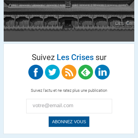
Nous retombons allègrement dans la situation que
dénonçait déjà Plutarque il y a près de 20 siècles : Las plus
nantis usent et abusent des plus faibles jusqu’à ce qu’ils ne
soient plus capables de leur rapporter un « rendement » et
des profits suffisants, puis les jettent à la poubelle afin de ne
pas faire baisser les profits.
Et les ‘parasites inutiles » crèvent dans une misère
Suivez
Les Crises
sur
insondable pour que les esclavagistes puissent continuer à
prospérer sans contrainte.
J’ai une suggestion à vous faire : Pour rester en harmonie
avec vos idéaux, renoncez à votre retraite et travaillez
Suivez l'actu et ne ratez plus une publication
jusqu’à votre mort sans demander quoi que ce soit à
quiconque pour vous aider à survivre.
+3
Patrick
//
13.12.2021 à 09h54