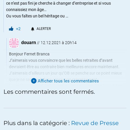
ce n’est pas fini je cherche à changer d’entreprise et si vous
connaissiez mon âge…
Ou vous faîtes un bel héritage ou …
+2
ALERTER
douarn
//
12.12.2021 à 20h14
Bonjour Fernet Branca
J’aimerais vous convaincre que les belles retraites d’avant
devraient être au contraire bien meilleures encore maintenant.
J’aimerais d’ailleurs un jour qu’OB se penche sur ce point mieux
que je ne saurais le faire. Voici mon raisonnement :
Afficher tous les commentaires
Entre 1960 et 2010, le PIB par habitant est passé de 7000€/hab
Les commentaires sont fermés.
(€ constant de 2011) à 33.000€/hab. La somme des revenus a
donc été multipliée par 4,7 (
https://www.les-crises.fr/historique-
pib-france/
).
Pendant ce temps le ratio actif cotisant/retraité est passé de 4
actifs pour 1 retraité en 1960 à 1,8 actif pour 1 retraité en 2010.
Plus dans la catégorie :
Revue de Presse
C’est donc une « dégradation » de 2,2 fois (
https://www.fonction-