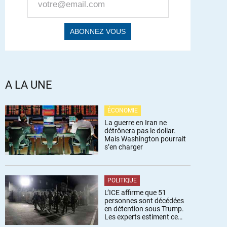
A LA UNE
ÉCONOMIE
La guerre en Iran ne
détrônera pas le dollar.
Mais Washington pourrait
s’en charger
POLITIQUE
L’ICE affirme que 51
personnes sont décédées
en détention sous Trump.
Les experts estiment ce
chiffre sous-estimé