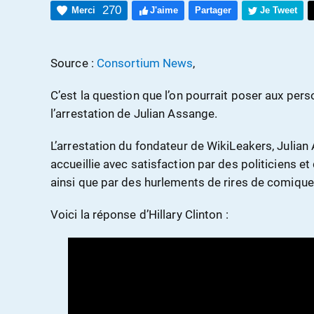
270
Merci
J'aime
Partager
Je Tweet
Source :
Consortium News
,
C’est la question que l’on pourrait poser aux per
l’arrestation de Julian Assange.
L’arrestation du fondateur de WikiLeakers, Julian A
accueillie avec satisfaction par des politiciens e
ainsi que par des hurlements de rires de comiques
Voici la réponse d’Hillary Clinton :