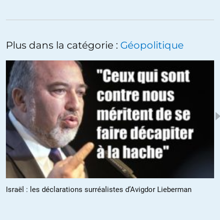
La dynastie Busch commence avec grand papa Prescot Busch,
pétrolier indépendant du Texas extrémement riche et gagnant dans
une compétition avec les Majors, notament pour l’accès au pétrole
Plus dans la catégorie :
Géopolitique
dans le Golfe.
Papa Busch fut président de la CIA avant de devenir VP sous
Reagan et Président, mais non réélu.
Junior Busch était le raté dans la famille Busch, passant son temps
à forer des puits sec (source l’Or Noir de Matthieu Auzzanneau –
éditions La Découverte).
Maintenant il y a aussi l’angle psychologique, du faible et ignorant
Junior le raté; Quelle frustration de voir son père non réélu et quelle
opportunité pour Cheney de devenir un père de substitution. Tout à
fait Oedipien.
+8
ALERTER
Israël : les déclarations surréalistes d’Avigdor Lieberman
PatrickLuder
//
01.06.2016 à 05h12