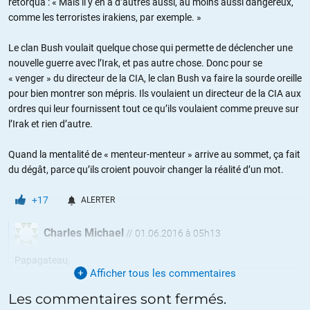
rétorqua : « Mais il y en a d’autres aussi, au moins aussi dangereux,
comme les terroristes irakiens, par exemple. »
Le clan Bush voulait quelque chose qui permette de déclencher une
nouvelle guerre avec l’Irak, et pas autre chose. Donc pour se
« venger » du directeur de la CIA, le clan Bush va faire la sourde oreille
pour bien montrer son mépris. Ils voulaient un directeur de la CIA aux
ordres qui leur fournissent tout ce qu’ils voulaient comme preuve sur
l’Irak et rien d’autre.
Quand la mentalité de « menteur-menteur » arrive au sommet, ça fait
du dégât, parce qu’ils croient pouvoir changer la réalité d’un mot.
+17
ALERTER
Charles Michael
//
01.06.2016 à 05h13
Papagateau,
Afficher tous les commentaires
Oui, l’Irak était l’obssession de Dick Cheney depuis le refus de papa
Les commentaires sont fermés.
Bush de prendre Bagdad en 1991.