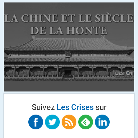
UltraLucide
//
03.06.2016 à 17h49
Les pérpétrateurs des attaques du 11 Septembre , quels qu’ils
soient, n’auraient pas lancé l’éxécution de leur complot sous le
mandat d’un type comme Trump. Impossible.
Il fallait impérativement que le président en exercice soit un pantin,
comme l’a été George Bush II.
Ou alors, auparavant, ils auraient incapacité ou écarté un président
de la trempe de Donald Trump.
+3
ALERTER
Crapaud Rouge
//
01.06.2016 à 08h15
Suivez
Les Crises
sur
Ainsi décantés, les faits parlent, et disent que Bush et son
gouvernement n’ont pas fait TOUT leur possible pour déjouer le 911,
en particulier
appliquer le principe de précaution
. Qu’ils n’aient pas
« cru » les rapports des agences de renseignement n’est pas une