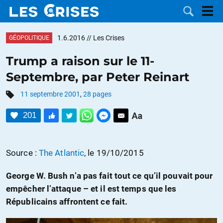
1.6.2016
// Les Crises
GÉOPOLITIQUE
Trump a raison sur le 11-
Septembre, par Peter Reinart
LES
11 septembre 2001
,
28 pages
DOSSIERS
CATÉGORIES
201
MOTS CLÉS
Source :
The Atlantic
, le 19/10/2015
NOUS
George W. Bush n’a pas fait tout ce qu’il pouvait pour
CONTACTER
FAIRE UN
empêcher l’attaque – et il est temps que les
Républicains affrontent ce fait.
DON