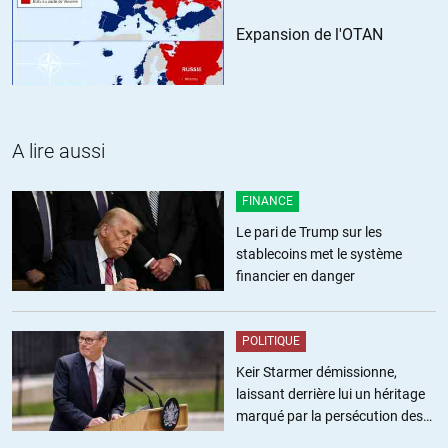
http://theeconomiccollapseblog.com/archives/bill-kristol-
Expansion de l'OTAN
announces-that-there-will-be-an-independent-candidate-to-
sabotage-donald-trump
+7
ALERTER
A lire aussi
Chris
//
01.06.2016 à 14h04
Les US en parlent depuis des semaines et de nombreux noms ont
FINANCE
été avancés.
Le pari de Trump sur les
stablecoins met le système
+3
ALERTER
financier en danger
Cognominal
//
01.06.2016 à 17h23
POLITIQUE
Sans vouloir autrement comparer Trump à Kennedy, il ne serait pas
Keir Starmer démissionne,
le premier président qui dérange les puissants qui se fasse
laissant derrière lui un héritage
opportunément assassiner par un « tireur isolé » ™.
marqué par la persécution des
militants pro-palestiniens