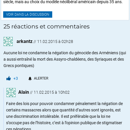
siècle, mais au choix du modèle néolibéral américain depuis 35 ans.
VOIR DANS LA DISCUSSION
25 réactions et commentaires
arkantz
//
11.02.2015 à 02h28
Aucune loi ne condamne la négation du génocide des Arméniens (qui
a aussi entraîné la mort des Assyro-chaldéens, des Syriaques et des
Grecs pontiques)
+3
ALERTER
Alain
//
11.02.2015 à 10h02
Faire des lois pour pouvoir condamner pénalement la négation de
certains massacres alors que quantité d’autres sont ignorés, est
une discrimination intolérable. Il est préférable que la loi ne
s’occupe pas de l’histoire, c’est à l’opinion publique de stigmatiser
ces négations