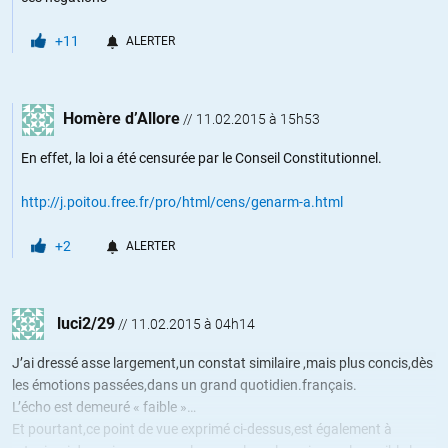
+11
ALERTER
Homère d’Allore
//
11.02.2015 à 15h53
En effet, la loi a été censurée par le Conseil Constitutionnel.
http://j.poitou.free.fr/pro/html/cens/genarm-a.html
+2
ALERTER
luci2/29
//
11.02.2015 à 04h14
J’ai dressé asse largement,un constat similaire ,mais plus concis,dès
les émotions passées,dans un grand quotidien.français.
L’écho est demeuré « faible »…
Et pourtant,ce point de vue exprimé ci-dessus,est également à