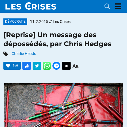
11.2.2015
// Les Crises
DÉMOCRATIE
[Reprise] Un message des
dépossédés, par Chris Hedges
LES
Charlie Hebdo
DOSSIERS
CATÉGORIES
58
MOTS CLÉS
NOUS
CONTACTER
FAIRE UN
DON