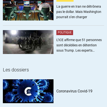
observent notre société.
La guerre en Iran ne détrônera
pas le dollar. Mais Washington
Sur le fond, l’appel à tuer Charb pour ses caricatures, il venait de nos
pourrait s’en charger
désespérés, de nos enragés (de nos damnés de la terre, comme
l’auteur les nomme !) ? ou bien d’al Quaïda au Yémen ?
POLITIQUE
Certes, le désespoir, l’humiliation, la rage touchant une grande partie
L’ICE affirme que 51 personnes
de la société française fait partie du problème (et pas uniquement
sont décédées en détention
dans nos banlieues, cf, les résultats de l’élection dans le Doubs), mais
sous Trump. Les experts
le journaliste passe un peu vite par pertes et profits l’islamisme
estiment ce chiffre sous-estimé
radical.
+6
ALERTER
Les dossiers
Crapaud Rouge
//
11.02.2015 à 19h46
«
le journaliste passe un peu vite par pertes et profits l’islamisme
Coronavirus Covid-19
radical.
» : effectivement, il « passe un peu vite » sur une cause
évidente et tautologique qui ne mérite pas d’être citée. Mais les
discours, (avec insertion présumée dans un milieu d’islamistes