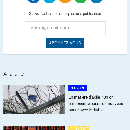
karima
//
11.02.2015 à 08h31
Suivez l'actu et ne ratez plus une publication
haaa c’est un reporter de guerre ce type donc normal qu’on l’envoie
dans les « banlieus » françaises…
alalaaaa on n’est pas sortis de l’auberge avec ces analyses faites par
des sortes de journalistes qui mettent des gilets par balle pour aller
sur le toit des hôtels 4* à 500km du front!
Un peu de sérieux tout de même et à quand une vrai analyse de notre
société (celle d’aujour’hui, hein, pas celle de 1960) avant de tout
mettre dans le même sac!!
A la une
+2
ALERTER
L'EUROPE
En matière d’asile, l’Union
européenne passe un nouveau
PasUneBrebis
//
11.02.2015 à 09h42
pacte avec le diable
Nos banlieues vues par ce journaliste ressemblent aux no-go-zones
de Foxnews.. sous stéroïdes. Le reste est à l’avenant. Il semble que
les américains aient quelques petits soucis d’objectivité quant ils
ÉCONOMIE