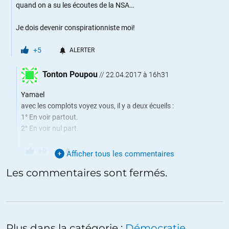
quand on a su les écoutes de la NSA…
Je dois devenir conspirationniste moi!
+5
ALERTER
Tonton Poupou
//
22.04.2017 à 16h31
Yamael
avec les complots voyez vous, il y a deux écueils :
1° En voir partout.
2° En voir nul part.
+9
Afficher tous les commentaires
Les commentaires sont fermés.
Richard Bouillet
//
22.04.2017 à 17h07
« Il est aussi faux de ne voir de complot nulle part que d’en voir
partout » disait Frédéric Lordon. J’ajouterais qu’il est
particulièrement malhonnête de prétendre qu’il n’en existe pas
Plus dans la catégorie :
Démocratie