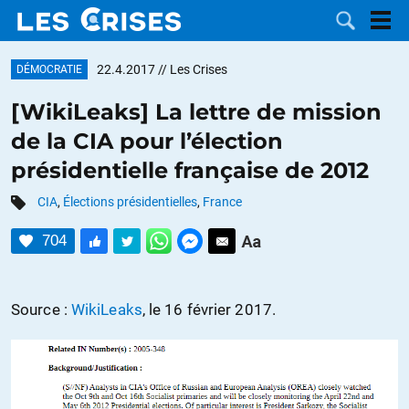
22.4.2017
// Les Crises
DÉMOCRATIE
[WikiLeaks] La lettre de mission
de la CIA pour l’élection
LES
présidentielle française de 2012
DOSSIERS
CATÉGORIES
CIA
,
Élections présidentielles
,
France
704
MOTS CLÉS
NOUS
Source :
WikiLeaks
, le 16 février 2017.
CONTACTER
FAIRE UN
DON