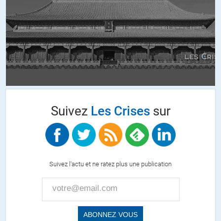
+8
ALERTER
Nanita
//
22.04.2017 à 12h56
Moins que les services secrets Israéliens qui étaient chez eux !
+4
ALERTER
Suivez
Les Crises
sur
Seraphim
//
22.04.2017 à 03h55
C’est nouveau au sens où c’est prouvé et rendu public. Et c’est
récent. A l’heure où des candidats à l’élection présidentielle suivante,
Suivez l'actu et ne ratez plus une publication
soumise, 5 ans seulement après, vraisemblablement aux mêmes
conditions, font des allégations sans preuves et probablement sans
fondement, d’une ingérence de la Russie dans le processus électoral
français, ces « révélations » remettent les pendules à l’heure. Des tas
de choses ont déjà été « révélées », jusque récemment, et de façon