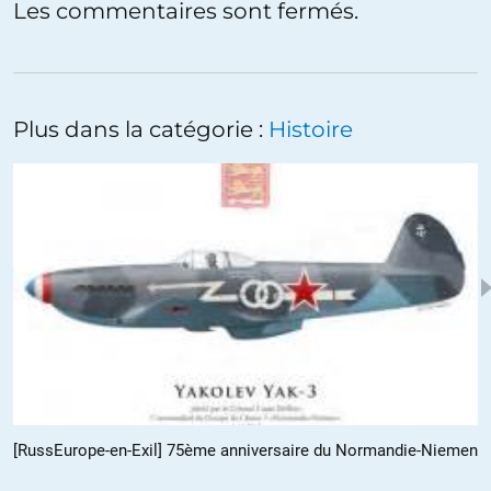
Les commentaires sont fermés.
bernadette
//
12.11.2017 à 11h29
Existe t’il des études sur la consommation d’électricité dans ces
grands magasins ou grandes surfaces ?
Plus dans la catégorie :
Histoire
steph
//
11.11.2017 à 20h18
Si on prend en considération la citation d’ A. France disant qu’on se
bat pour les industriels quand on pense se battre pour notre pays,
votre constat trouve toute sa logique.
+5
ALERTER
Raphaël
//
11.11.2017 à 22h23
[RussEurope-en-Exil] 75ème anniversaire du Normandie-Niemen
Et les journaux inféodés aux vendeurs de canons ne s’y trompent