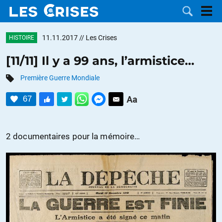
11.11.2017
// Les Crises
HISTOIRE
[11/11] Il y a 99 ans, l’armistice…
Première Guerre Mondiale
LES
67
DOSSIERS
CATÉGORIES
MOTS CLÉS
2 documentaires pour la mémoire…
NOUS
CONTACTER
FAIRE UN
DON