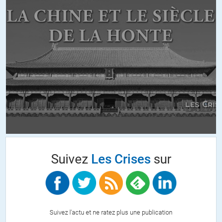
condamy
//
11.11.2017 à 13h38
Tout a fait d’accord mais Lacroix-Ruiz est d’une lecture plus
difficile par excès ( ? ) de précisions et renvois de notes mais çela
en vaut la peine.
+3
Fritz
//
11.11.2017 à 13h52
Annie Lacroix-Riz (ce n’est pas une habituée du Ritz).
Je l’ai connue à Toulouse il y a longtemps, et je la lis toujours
avec intérêt, mais je n’en fais pas une nouvelle doxa.
Suivez
Les Crises
sur
marc
//
11.11.2017 à 15h01
Suivez l'actu et ne ratez plus une publication
doxa étant péjoratif… contresens?