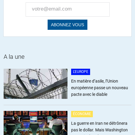
luci2 parlait de lire l’histoire de la fed selon lacroix-riz… je ne
sais pas, mais c’est sûrement le fait que la fed a prêté aux
pays européens de quoi faire une longue guerre, car ces
derniers étant en 1914 en faillite, normalement la guerre aurait
du etre courte…
alors merci rothschild etc
A la une
+2
L'EUROPE
Robin
//
11.11.2017 à 07h50
En matière d’asile, l’Union
européenne passe un nouveau
Où peut-on trouver ces documentaires avec le sous-titrage? Merci
pacte avec le diable
d’avance
+1
ALERTER
ÉCONOMIE
La guerre en Iran ne détrônera
pas le dollar. Mais Washington