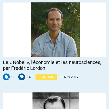
Et toi ? T’es plutôt Guillemin, ou plutôt Lacroix-Riz ?
+5
ALERTER
lecrabe
//
11.11.2017 à 10h01
C’est vrai, Annie et Henri ne sont pas les seules sources de vérité
historique sur cette guerre, mais eux ne passent jamais à la télé et
ne seront probablement jamais enseigné à l’école.
Il y a aussi Jacques:
https://www.youtube.com/watch?v=ZFxvRTyeZMg
Le « Nobel », l’économie et les neurosciences,
Mais puisque cette pub pour un autre regard sur l’histoire a l’air
par Frédéric Lordon
de vous ennuyer, donnez nous plutôt ces autres sources
accessibles au grand public que l’on peut partager facilement,
90
149
ÉCONOMIE
11.Nov.2017
pour que l’assassinat du Duc Ferdinand ne soit pas la seule fable
qui reste dans la tête des prochaines générations.
+10
ALERTER
marc
//
11.11.2017 à 15h10