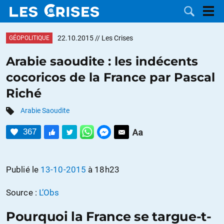
22.10.2015
// Les Crises
GÉOPOLITIQUE
Arabie saoudite : les indécents
cocoricos de la France par Pascal
LES
Riché
DOSSIERS
CATÉGORIES
Arabie Saoudite
367
MOTS CLÉS
NOUS
Publié le
13-10-2015
à 18h23
CONTACTER
FAIRE UN
Source :
L’Obs
DON
Pourquoi la France se targue-t-