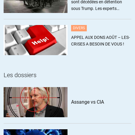
sont décédées en détention
+1
ALERTER
sous Trump. Les experts
estiment ce chiffre sous-estimé
Micmac
//
22.10.2015 à 01h49
DIVERS
On choisit aussi bizarrement nos clients… à titre d’exemple :
APPEL AUX DONS AOÛT – LES-
CRISES A BESOIN DE VOUS !
Il y a quelques années, le Venezuela de Chavez s’était dit très
intéressé par le Rafale. Mais le gouvernement français avait refusé
de vendre à cette immonde dictature , et même de commencer des
négociations…
Les dossiers
Quelle horreur, on a nationalisé le pétrole là bas, rendez vous
compte!!! C’est immonde, abject, j’ai pas de mots pour dénoncer
une telle atteinte aux droits des actionnaires! Les pauvres gens,
c’est bien triste.
Assange vs CIA
Le Venezuela et d’autres pays d’Amérique Latine sont toujours
aujourd’hui très intéressé par le Rafale, et autre quincaillerie. Mais
bon, les ricains veulent pas… Avant, on avait une politique
indépendante de Washington et on vendait des Mirages un peu