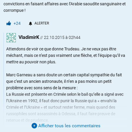
convictions en faisant affaires avec l’Arabie saoudite sanguinaire et
corrompue !
+24
ALERTER
VladimirK
//
22.10.2015 à 02h44
Attendons de voir ce que donne Trudeau. Je ne veux pas être
méchant, mais ce n’est pas vraiment une flèche, et l’équipe qu’il va
mettre au pouvoir non plus.
Marc Garneau a sans doute un certain capital sympathie du fait
que c’est un ancien astronaute, il n’en a pas moins un petit
problème avec sons sens de la mesure :
La Russie est présente en Crimée selon le bail qu’elle a signé avec
l’Ukraine en 1992, il faut donc punir la Russie qui a « envahi la
Crimée et l’Ukraine » et surtout rester ferme, mais quand des
russophiles sont assassinés à Odessa, il faut faire preuve de
retenue et de prudence.
Afficher tous les commentaires