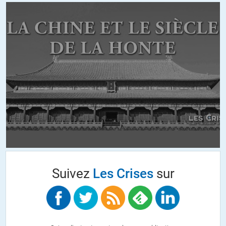
http://www.globalresearch.ca/canadian-students-reject-liberal-
party-leader-justin-trudeaus-attack-on-palestine-activism-free-
speech/5437010
https://electronicintifada.net/blogs/ali-abunimah/canadian-
students-reject-justin-trudeaus-attack-palestine-activism-free-
speech
Et s’il a ordonné de stopper la participation Canadienne aux
bombardements contre Daesh, voir position très ambigue,
http://fr.euronews.com/2015/10/21/le-canada-va-cesser-ses-
bombardements-contre-le-groupe-etat-islamique/
Suivez
Les Crises
sur
C’est pour, comme il dit ailleurs, participer à un entrainement des
forces d’opposition Syrienne!
Voici un article qui parle de suivre les promesses electorales de
Trudeau, Canada, pour le public at home. Cela concerne la position