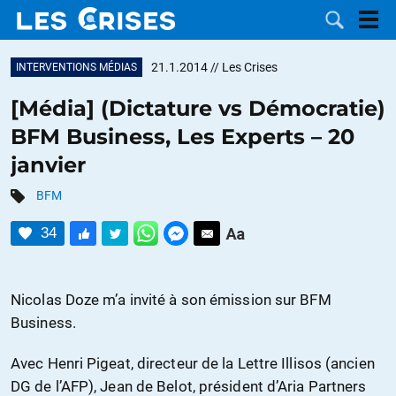
21.1.2014
// Les Crises
INTERVENTIONS MÉDIAS
[Média] (Dictature vs Démocratie)
BFM Business, Les Experts – 20
LES
janvier
DOSSIERS
CATÉGORIES
BFM
34
MOTS CLÉS
NOUS
Nicolas Doze m’a invité à son émission sur BFM
Business.
CONTACTER
FAIRE UN
Avec Henri Pigeat, directeur de la Lettre Illisos (ancien
DON
DG de l’AFP), Jean de Belot, président d’Aria Partners