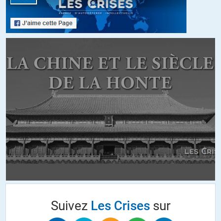
http://olivierdemeulenaere.wordpress.com/2014/01/20/les-elites-
francaises-ont-honte-de-la-france-m-f-bechtel/
ALERTER
Kiwixar
//
21.01.2014 à 09h20
A la base de toutes les doctrines totalitaires se trouve l’abdication de
la population.
« L’abdication d’une démocratie peut prendre deux formes, soit le
recours à une dictature interne par la remise de tous les pouvoirs à
un homme providentiel, soit la délégation de ces pouvoirs à une
autorité extérieure, laquelle, au nom de la technique, exercera en
réalité la puissance politique, car au nom d’une saine économie on en
vient aisément à dicter une politique monétaire, budgétaire, sociale,
finalement « une politique », au sens le plus large du mot, nationale et
Suivez
Les Crises
sur
internationale. »
– Pierre Mendes-France, 1957 (il était contre le Traité de Rome)