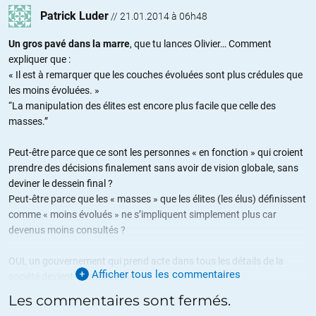
Patrick Luder
//
21.01.2014 à 06h48
Un gros pavé dans la marre
, que tu lances Olivier… Comment
expliquer que :
« Il est à remarquer que les couches évoluées sont plus crédules que
les moins évoluées. »
“La manipulation des élites est encore plus facile que celle des
masses.”
Peut-être parce que ce sont les personnes « en fonction » qui croient
prendre des décisions finalement sans avoir de vision globale, sans
deviner le dessein final ?
Peut-être parce que les « masses » que les élites (les élus) définissent
comme « moins évolués » ne s’impliquent simplement plus car
devenus moins consultés ?
OUI, un gouvernement qui prend acte dans tous les détails de la
Afficher tous les commentaires
société devient « totalitaire ».
3 x OUI, l’Europe devient une *doctrine totalitaire » exactement par la
Les commentaires sont fermés.
croyance que « a croyance que les gouvernants sont plus sages et