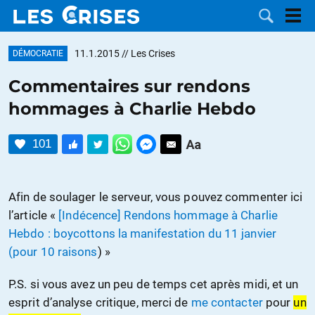
11.1.2015
// Les Crises
DÉMOCRATIE
Commentaires sur rendons
hommages à Charlie Hebdo
LES
101
DOSSIERS
CATÉGORIES
MOTS CLÉS
Afin de soulager le serveur, vous pouvez commenter ici
l’article «
[Indécence] Rendons hommage à Charlie
NOUS
Hebdo : boycottons la manifestation du 11 janvier
(pour 10 raisons
) »
CONTACTER
FAIRE UN
P.S. si vous avez un peu de temps cet après midi, et un
DON
esprit d’analyse critique, merci de
me contacter
pour
un