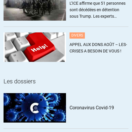
pouvoir pour seuls dieux.
L’ICE affirme que 51 personnes
2015 devait être l’année du climat en France, mais il y a des violences
sont décédées en détention
télégéniques et des violences invisibles. Les politiques choisissent les
sous Trump. Les experts
premières, comme vous je suis de ces citoyens qui gardent les yeux
estiment ce chiffre sous-estimé
ouverts malgré tout.
Ce sera finalement l’année de la lutte contre le terrorisme, n’en
DIVERS
déplaise à Nicolas Hulot.
APPEL AUX DONS AOÛT – LES-
Mais pour « gagner cette guerre », il faut tarir la source de la violence:
CRISES A BESOIN DE VOUS !
l’ultralibéralisme, c’est une guerre individualiste de tous contre tous…
Ne nous laissons pas manipulés, » le système qui nous broie n’a rien
d’extraterrestre »
Les dossiers
ALERTER
fleury
//
11.01.2015 à 10h57
Coronavirus Covid-19
Pour info, il ne faut pas rester sur ces quelques dessins choisis : jetez
un oeil sur » Charlie hebdo, les 1000 unes » et vous comprendrez que
les dessinateurs auraient dû être abattus au moins 1000 fois.