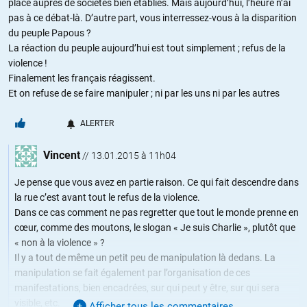
place auprès de sociétés bien établies. Mais aujourd’hui, l’heure n’ai
pas à ce débat-là. D’autre part, vous interressez-vous à la disparition
du peuple Papous ?
La réaction du peuple aujourd’hui est tout simplement ; refus de la
violence !
Finalement les français réagissent.
Et on refuse de se faire manipuler ; ni par les uns ni par les autres
ALERTER
Vincent
//
13.01.2015 à 11h04
Je pense que vous avez en partie raison. Ce qui fait descendre dans
la rue c’est avant tout le refus de la violence.
Dans ce cas comment ne pas regretter que tout le monde prenne en
cœur, comme des moutons, le slogan « Je suis Charlie », plutôt que
« non à la violence » ?
Il y a tout de même un petit peu de manipulation là dedans. La
manipulation se fait également par l’organisation de ces
manifestations, bien encadrées, sur qui peut y être, sur qui sera
visible, etc.
Afficher tous les commentaires