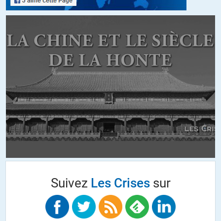
a mon avis tu a du confondre avec nazional hebdo …
ALERTER
Virginie
//
11.01.2015 à 10h37
Bonjour,
Malhuresement, il me semble que au contraire vous vous laissez aller
par votre affect. Lorsque vous concluez que « la plupart de ceux-ci
[dessins], ceux qui ont causé tant de problèmes et de dégâts, ne sont
pas drôles, ne véhiculent aucune message, ne poussent pas à la
réflexion : ce sont de simples provocations gratuites, sans talent,
destinées à choquer, humilier, blesser », c’est que VOUS avez été
blessé ou choqué donc vous affirmez que c’est la volonté de ces
Suivez
Les Crises
sur
dessins. Or vous ne pouvez pas affirmer que c’était leur destination.
Pour ma part lorsque je regarde les dessins que vous republiez ici, oui
je me dit qu’on peut être choquée mais je ne le suis pas moi-même car
j’y vois un message contre la manipulation des religions et des