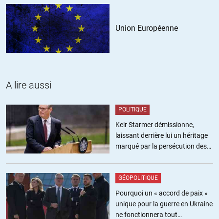
Une chose est sûre ils ont été tués pour des dessins , des idées .
Je ne vois nul part écrit la cause réelle de toutes ces manifestations :
la peur.
Union Européenne
L’islam, internet, Israël, les médias, le voile, la société de
consommation à outrance, les palestiniens…de nombreux individus
ne se comprennent plus, le dialogue ne se fait pas.
Apprenons à nous connaitre.
A lire aussi
ALERTER
POLITIQUE
Keir Starmer démissionne,
Rahmouni
//
11.01.2015 à 11h00
laissant derrière lui un héritage
marqué par la persécution des
Cher Olivier,
militants pro-palestiniens
Je compte aller a la manifestation cet après midi simplement pour
GÉOPOLITIQUE
manifester mon désaccord avec ce qui s’est passé et mon soutien a
la liberté absolue d’expression.
Pourquoi un « accord de paix »
unique pour la guerre en Ukraine
Cela ne m’empêche pas d’effectuer comme vous une critique
ne fonctionnera tout