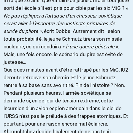
il n’a que 26 ans. Que va faire ce jeune officier tout juste
sorti de l’école s’il est pris pour cible par les six MiG ?
«
Ne pas répliquera l’attaque d’un chasseur soviétique
serait aller à l’encontre des instincts primaires de
survie du pilote »,
écrit Dobbs. Autrement dit : selon
toute probabilité, le jeune Schmutz tirera son missile
nucléaire, ce qui conduira
« à une guerre générale ».
Mais, une fois encore, le scénario du pire est évité de
justesse…
Quelques minutes avant d’être rattrapé par les MiG, lU2
dérouté retrouve son chemin. Et le jeune Schmutz
rentre à sa base sans avoir tiré. Fin de l’histoire ? Non.
Pendant plusieurs heures, l’armée soviétique se
demande si, en ce jour de tension extrême, cette
incursion d’un avion espion américain dans le ciel de
l’URSS n’est pas le prélude à des frappes atomiques. Et
pourtant, pour une raison encore mal éclaircie,
Khrouchtchev décide finalement de ne pas tenir