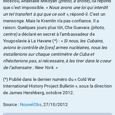
Moscou, Anastase Mikoyan
(photo, à droite),
lui répond
que c’est impossible.
« Nous avons une loi qui interdit
un tel transfert à qui que ce soit »,
répond-il. C’est un
mensonge. Mais le Kremlin n’a pas confiance. Il a
raison. Quelques jours plus tôt, Che Guevara
(photo,
centre)
a déclaré en secret à l’ambassadeur de
Yougoslavie à La Havane (*) :
« Si nous, les Cubains,
avions le contrôle de [ces] armes nucléaires, nous les
installerions sur chaque centimètre de Cuba et
n’hésiterions pas, si nécessaire, à les tirer dans le coeur
de l’adversaire : New York. »
(*) Publié dans le dernier numéro du « Cold War
International History Project Bulletin », sous la direction
de James Hershberg, octobre 2012.
Source :
NouvelObs
, 27/10/2012