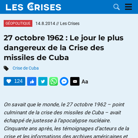
14.8.2014
// Les Crises
GÉOPOLITIQUE
27 octobre 1962 : Le jour le plus
dangereux de la Crise des
LES
missiles de Cuba
DOSSIERS
CATÉGORIES
Crise de Cuba
124
MOTS CLÉS
NOUS
On savait que le monde, le 27 octobre 1962 – point
culminant de la crise des missiles de Cuba – avait
CONTACTER
FAIRE UN
échappé de justesse à l’apocalypse nucléaire.
Cinquante ans après, les témoignages d’acteurs de la
DON
crise et les informations des archives américaines et