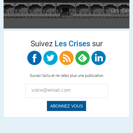
ALERTER
C Balogh
//
14.08.2014 à 11h27
Suivez
Les Crises
sur
Bonjour,
Peut-être trouverez-vous la répondse dans ce PDF;j’extrait quelques
lignes squi soulignent le deux poids deux mesures des usa:
». De leur côté, les Américains s’inquiètent de l’expansion
communiste et reprochent à Staline de ne pas respecter l’accord de
Suivez l'actu et ne ratez plus une publication
Yalta sur le droit des peuples libérés à disposer d’eux-mêmes. »
Tiens, les usa conaiissent le concept « des peuples à disposer d’eux-
mêmes »!
Ben, ils ont du zapper, ça les arrange pas pour la Crimée…..
http://www.cvce.eu/content/publication/2011/11/21/6dfe06ed-
4790-48a4-8968-855e90593185/publishable_fr.pdf