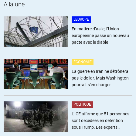
A la une
ALERTER
L'EUROPE
Kiwixar
//
14.08.2014 à 11h28
En matière d’asile, l’Union
européenne passe un nouveau
La situation actuelle est bien plus dangereuse qu’en 1962, car :
pacte avec le diable
– les US sont complètement au bout du rouleau de PQ :
économiquement, financièrement, banquairement, socialement (50
ÉCONOMIE
millions de zuniens aux food stamps), moralement, au niveau de leur
La guerre en Iran ne détrônera
image pitoyable dans le monde
pas le dollar. Mais Washington
– la fascisation progressive des US : Patriot Act, surveillance
pourrait s’en charger
massive, etc.
– une prise de conscience mondiale sur la FED, cartel privé (exemple
« end the FED » en Allemagne)
POLITIQUE
– un concurrent qui va bientôt les dépasser économiquement
(l’affront mortel) : la Chine
L’ICE affirme que 51 personnes
– la dédollarisation en cours via les Brics
sont décédées en détention
– une courte fenêtre d’opportunité avant que l’explosion du prix du
sous Trump. Les experts
pétrole rende la guerre lointaine difficile
estiment ce chiffre sous-estimé