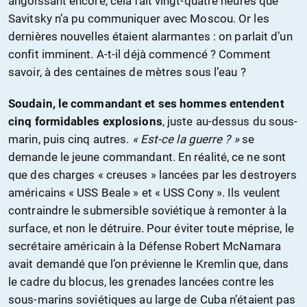
angoissant encore, cela fait vingt-quatre heures que
Savitsky n’a pu communiquer avec Moscou. Or les
dernières nouvelles étaient alarmantes : on parlait d’un
confit imminent. A-t-il déjà commencé ? Comment
savoir, à des centaines de mètres sous l’eau ?
Soudain, le commandant et ses hommes entendent
cinq formidables explosions
, juste au-dessus du sous-
marin, puis cinq autres.
« Est-ce la guerre ? »
se
demande le jeune commandant. En réalité, ce ne sont
que des charges « creuses » lancées par les destroyers
américains « USS Beale » et « USS Cony ». Ils veulent
contraindre le submersible soviétique à remonter à la
surface, et non le détruire. Pour éviter toute méprise, le
secrétaire américain à la Défense Robert McNamara
avait demandé que l’on prévienne le Kremlin que, dans
le cadre du blocus, les grenades lancées contre les
sous-marins soviétiques au large de Cuba n’étaient pas