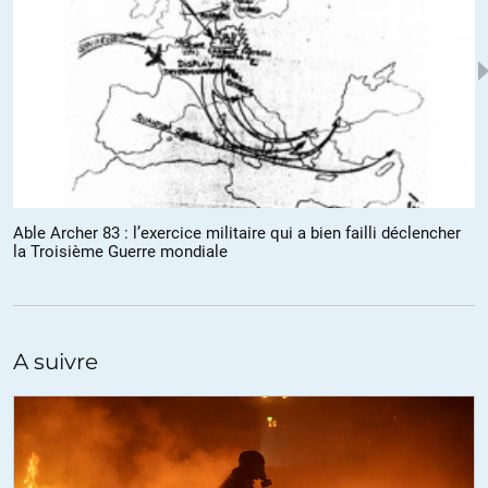
Pastèqye
//
14.08.2014 à 06h24
Olivier, ton travail de démystification est très intéressant, sauf que
pour la crise de Cuba, tu oublies juste que les fusées soviétiques
installées à Cuba ne sont qu’une réponse à l’installation antérieure
de missiles états-uniens en Turquie.
Au final, les états-uniens ont enlevé leurs missiles en Turquie pour
que la crise de Cuba ne se résolve, donc les soviétiques ont gagné ce
rapport de force.
Non?
Able Archer 83 : l’exercice militaire qui a bien failli déclencher
la Troisième Guerre mondiale
+2
ALERTER
Patrick Luder
//
14.08.2014 à 07h44
A suivre
Cette histoire est connue depuis longtemps, c’est du réchauffé.
Ne laissez jamais d’armes aux mains de guerriers purs,
un guerrier c’est fait pour faire la guerre, il vit pour se servir d’armes
Heureusement qu’il y a encore des « humains » dans les armées de