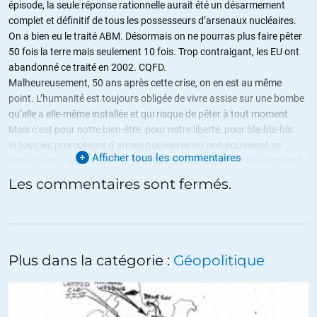
épisode, la seule réponse rationnelle aurait été un désarmement
complet et définitif de tous les possesseurs d’arsenaux nucléaires.
On a bien eu le traité ABM. Désormais on ne pourras plus faire pêter
50 fois la terre mais seulement 10 fois. Trop contraigant, les EU ont
abandonné ce traité en 2002. CQFD.
Malheureusement, 50 ans après cette crise, on en est au même
point. L’humanité est toujours obligée de vivre assise sur une bombe
qu’elle a elle-même installée et qui risque de pêter à tout moment.
Mais c’est pour notre bien-être, pour notre liberté, pour bla-bla-bla…
Si tous les promoteurs d’armes nucléaires ou non pouvaient se
Afficher tous les commentaires
carrer leurs inventions en suppositoires, l’humanité ne s’en porterait
pas plus mal, bien au contraire.
Les commentaires sont fermés.
Mais bon, au XXIè siècle, on en est encore à la mienne est plus grosse
que la tienne donc j’ai raison…
Peut-être qu’au final, si l’humanité toute entière finit dans un
champignon atomique, c’est qu’elle l’aura bien mérité…
Plus dans la catégorie :
Géopolitique
+2
ALERTER