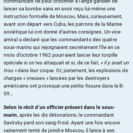
commandant ne peut ordonner à l’ange gardien de
lancer sa bombe sans en avoir reçu lui-même une
instruction formelle de Moscou. Mais, curieusement,
avant son départ vers Cuba, les patrons de la Marine
soviétique lui ont donné d’autres consignes. Un vice-
amiral a déclaré que les commandants des quatre
sous-marins qui rejoignaient secrètement l’île en ce
mois d’octobre 1962 pourraient lancer leur torpille
spéciale si on les attaquait et si, de ce fait,
« il y avait un
trou »
dans leur coque. Or, justement, les explosions de
charges « creuses » lancées par les destroyers
américains ont provoqué une petite fissure dans le B-
59…
Selon le récit d’un officier présent dans le sous-
marin
, après les dix détonations, le commandant
Savitsky perd son sang-froid. Ayant une fois encore
vainement tenté de joindre Moscou, il lance à ses