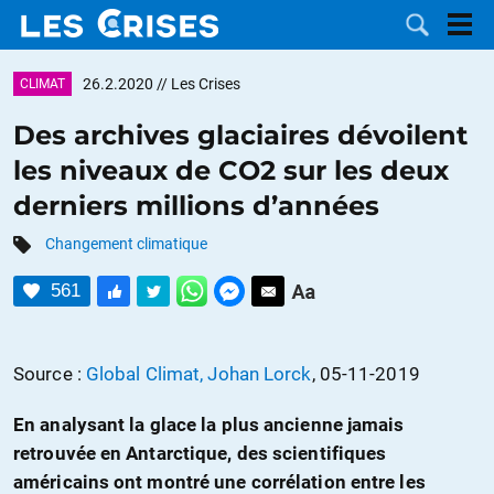
26.2.2020
// Les Crises
CLIMAT
Des archives glaciaires dévoilent
les niveaux de CO2 sur les deux
LES
derniers millions d’années
DOSSIERS
CATÉGORIES
Changement climatique
561
MOTS CLÉS
NOUS
Source :
Global Climat, Johan Lorck
, 05-11-2019
CONTACTER
FAIRE UN
En analysant la glace la plus ancienne jamais
retrouvée en Antarctique, des scientifiques
DON
américains ont montré une corrélation entre les