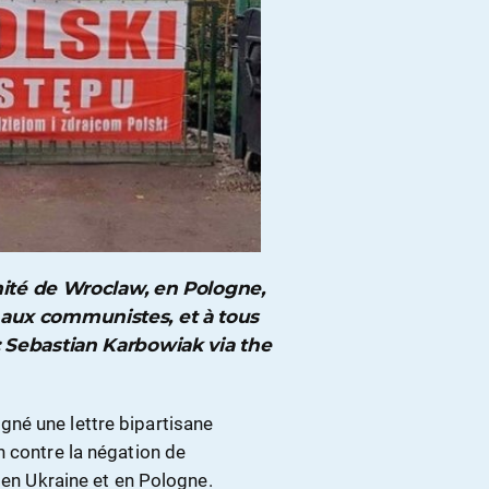
ité de Wroclaw, en Pologne,
s, aux communistes, et à tous
t : Sebastian Karbowiak via the
né une lettre bipartisane
n contre la négation de
 en Ukraine et en Pologne.