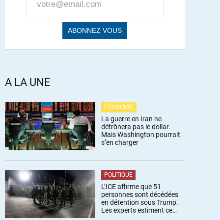
A LA UNE
ÉCONOMIE
La guerre en Iran ne
détrônera pas le dollar.
Mais Washington pourrait
s’en charger
POLITIQUE
L’ICE affirme que 51
personnes sont décédées
en détention sous Trump.
Les experts estiment ce
chiffre sous-estimé