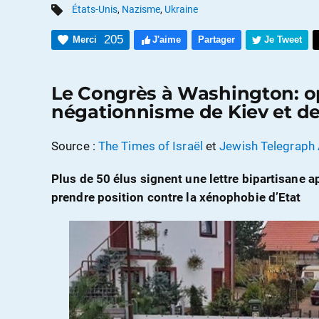
États-Unis
,
Nazisme
,
Ukraine
205
Merci
J'aime
Partager
Je Tweet
Le Congrès à Washington: 
négationnisme de Kiev et de
Source :
The Times of Israël
et
Jewish Telegraph
Plus de 50 élus signent une lettre bipartisane a
prendre position contre la xénophobie d’Etat