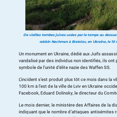
De vieilles tombes juives usées par le temps au dessu
rabbin Nachman à Bratslav, en Ukraine, le 10 m
Un monument en Ukraine, dédié aux Juifs assassi
vandalisé par des individus non identifiés, ils on
symbole de l’unité d’élite nazie des Waffen SS.
L’incident s’est produit plus tôt ce mois dans la vi
100 km à l’est de la ville de Lviv en Ukraine occid
Facebook, Eduard Dolinsky, le directeur du Comité 
Le mois dernier, le ministère des Affaires de la d
indiquant que le nombre d’attaques antisémites 