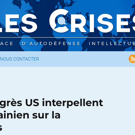
NOUS CONTACTER
rès US interpellent
inien sur la
s