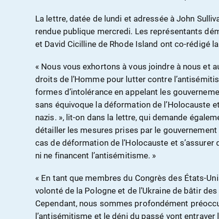
La lettre, datée de lundi et adressée à John Sulliva
rendue publique mercredi. Les représentants dé
et David Cicilline de Rhode Island ont co-rédigé la 
« Nous vous exhortons à vous joindre à nous et 
droits de l’Homme pour lutter contre l’antisémiti
formes d’intolérance en appelant les gouvernemen
sans équivoque la déformation de l’Holocauste et
nazis. », lit-on dans la lettre, qui demande égale
détailler les mesures prises par le gouvernement 
cas de déformation de l’Holocauste et s’assurer 
ni ne financent l’antisémitisme. »
« En tant que membres du Congrès des États-Unis
volonté de la Pologne et de l’Ukraine de bâtir de
Cependant, nous sommes profondément préoccupé
l’antisémitisme et le déni du passé vont entrav