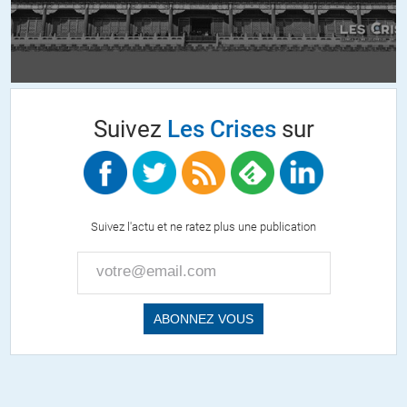
+2
Charles
//
04.07.2018 à 01h50
Suivez
Les Crises
sur
« Ce sont maintenant les Chinois et les Indiens qui ont la
main en Afrique et ils sont bien pires que nous n’étions. »
Effectivement je confirme:
Algérie: massacre de Sétif, de Guelma, guerre de libération
nationale plusieurs centaines de milliers de morts;
Suivez l'actu et ne ratez plus une publication
Madagascar 1947: des milliers de morts;
Cameroun 1955: des milliers de morts;
Rwanda: assistance fournie au Hutus pour massacrer et
protéger les massacreurs;
Cameroun: assassinat de Félix Moumié à Genève par les
services secrets français;
Assassinats de Lumumba, de Sankara, de Kadhafi…
Etc., etc…
Donc les Chinois sont pires que nous… parce qu’ils ne