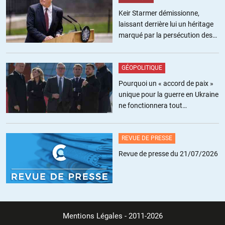
efficaces.
Cultures vivrières : de partout dans des coins comme
Keir Starmer démissionne,
Madagascar et ça ne pose pas de problèmes aux méchants
laissant derrière lui un héritage
occidentaux.
marqué par la persécution des
Industrie Agro : je connais aussi , le Kenya et Madagascar
militants pro-palestiniens
sont devenus des exportateurs de légumes en bocaux vers
l’Europe et ça va encore se développer.
GÉOPOLITIQUE
Les Chinois et les Indiens : discussion il y a peu avec des
Pourquoi un « accord de paix »
Malgaches ( nationalistes ) qui commencent à en avoir assez
unique pour la guerre en Ukraine
de se faire piller.
ne fonctionnera tout
simplement pas
+1
REVUE DE PRESSE
Revue de presse du 21/07/2026
christiangedeon
//
03.07.2018 à 19h15
Si pillages il y a ,c’est d’abord par les africains dirigeants
contre leurs peuples ,ou une partie de leurs peuples. Ensuite,il
va bien falloir que vous considériez les africains comme des
adultes responsables et pas seulement comme des victimes…
Mentions Légales
- 2011-2026