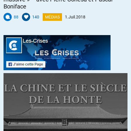
Boniface
+24
88
140
MÉDIAS
1.Juil.2018
Mr K.
//
03.07.2018 à 21h36
@Patrick
Désolé, si vous ne répondez pas à mes arguments cela ne
peut pas être une discussion.
Je vous laisse à vos affirmations gratuites simplistes.
+3
Surya
//
04.07.2018 à 00h36
En Cote d’Ivoire et à Abidjan en particulier ce sont les libanais
qui contrôlent tout.