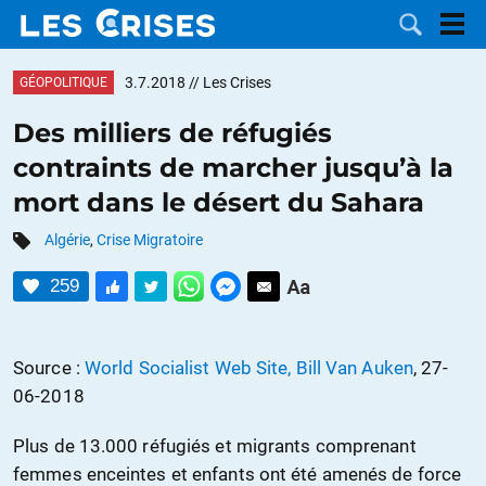
3.7.2018
// Les Crises
GÉOPOLITIQUE
Des milliers de réfugiés
contraints de marcher jusqu’à la
LES
mort dans le désert du Sahara
DOSSIERS
CATÉGORIES
Algérie
,
Crise Migratoire
259
MOTS CLÉS
NOUS
Source :
World Socialist Web Site, Bill Van Auken
, 27-
06-2018
CONTACTER
FAIRE UN
Plus de 13.000 réfugiés et migrants comprenant
DON
femmes enceintes et enfants ont été amenés de force