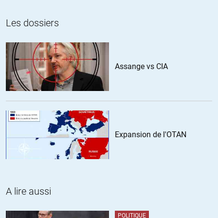
+3
Les dossiers
Pierre D
//
04.07.2018 à 06h13
Assange vs CIA
Pour s’en persuader, il suffit de se pincer le nez et de regarder
ailleurs
http://www.afriquemedia.tv/infos/actualite/monde/france-
manifestation-contre-l-accaparement-des-terres-par-bollore
+1
Expansion de l'OTAN
Patrick
//
04.07.2018 à 07h01
alors !!
A lire aussi
Groupe Bolloré , je connais , j’ai fait plusieurs expéditions de
machines en Afrique en passant par leurs services ..
POLITIQUE