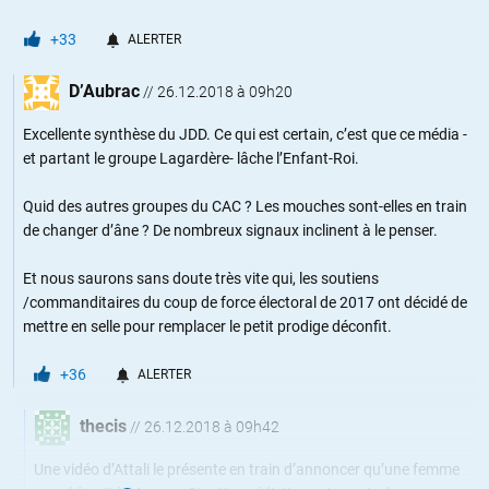
+33
ALERTER
D’Aubrac
//
26.12.2018 à 09h20
Excellente synthèse du JDD. Ce qui est certain, c’est que ce média -
et partant le groupe Lagardère- lâche l’Enfant-Roi.
Quid des autres groupes du CAC ? Les mouches sont-elles en train
de changer d’âne ? De nombreux signaux inclinent à le penser.
Et nous saurons sans doute très vite qui, les soutiens
/commanditaires du coup de force électoral de 2017 ont décidé de
mettre en selle pour remplacer le petit prodige déconfit.
+36
ALERTER
thecis
//
26.12.2018 à 09h42
Une vidéo d’Attali le présente en train d’annoncer qu’une femme