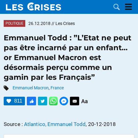
26.12.2018
// Les Crises
POLITIQUE
Emmanuel Todd : ”L’Etat ne peut
pas être incarné par un enfant…
LES
or Emmanuel Macron est
désormais perçu comme un
DOSSIERS
CATÉGORIES
gamin par les Français”
MOTS CLÉS
Emmanuel Macron
,
France
NOUS
811
CONTACTER
FAIRE UN
Source :
Atlantico, Emmanuel Todd
, 20-12-2018
DON