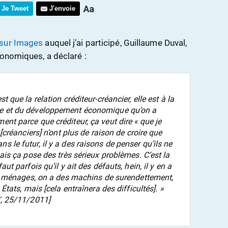
Je Tweet
J'envoie
 sur Images
auquel j’ai participé, Guillaume Duval,
conomiques, a déclaré :
t que la relation créditeur-créancier, elle est à la
que et du développement économique qu’on a
ent parce que créditeur, ça veut dire « que je
s [créanciers] n’ont plus de raison de croire que
s le futur, il y a des raisons de penser qu’ils ne
 mais ça pose des très sérieux problèmes. C’est la
aut parfois qu’il y ait des défauts, hein, il y en a
 les ménages, on a des machins de surendettement,
 États, mais [cela entraînera des difficultés]. »
3′, 25/11/2011]