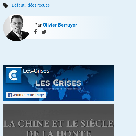
Défaut
,
Idées reçues
Par
Olivier Berruyer