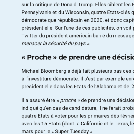
sur la critique de Donald Trump. Elles ciblent les 
Pennsylvanie et du Wisconsin, quatre Etats-clés q
démocrate que républicain en 2020, et donc capi
présidentielle. Sur l’une de ces publicités, on v
Twitter du président américain barré du messag
menacer la sécurité du pays ».
« Proche » de prendre une décisio
Michael Bloomberg a déjà fait plusieurs pas ces 
à l’investiture démocrate. Il s’est par exemple e
présidentielle dans les Etats de l’Alabama et de l
Il a assuré être
« proche »
de prendre une décision 
indiqué qu’en cas de candidature, il ne ferait p
quatre Etats à voter pour les primaires dès févr
avec les 15 Etats (dont la Californie et le Texas, l
mars pour le « Super Tuesday ».