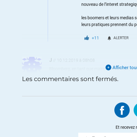
nouveau de l’interet strategi
les boomers et leurs medias so
leurs pratiques prennent du 
+11
ALERTER
J
//
10.12.2019 à 08h08
Afficher to
Bloomberg, en tant que maire de New York, a im
reconduit), un impressionnant centre islamique 
Les commentaires sont fermés.
millions dans les monarchies du Golfe Persique
+8
ALERTER
Trumper
//
10.12.2019 à 09h02
Il faudra beaucoup plus que 100 millions pour
Et recevez 
Les digitals soldiers, Q, les Qanon et la Mem