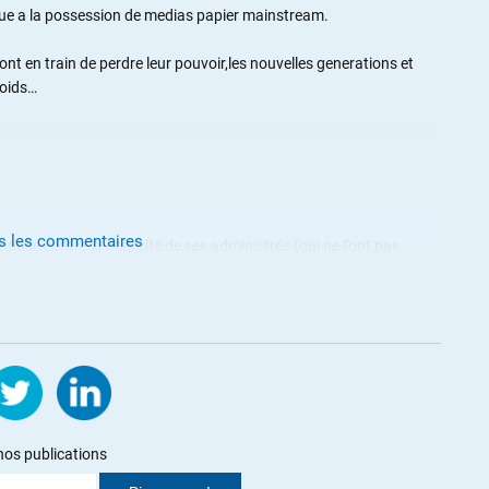
que a la possession de medias papier mainstream.
nt en train de perdre leur pouvoir,les nouvelles generations et
poids…
us les commentaires
posé contre la majorité de ses administrés (qui ne l’ont pas
à deux pas de l’ex WTC. Il est vrai que sa société brasse les
.
 battre Trump
nos publications
eWar 2 seront beaucoup plus efficaces que les médias mainstreams