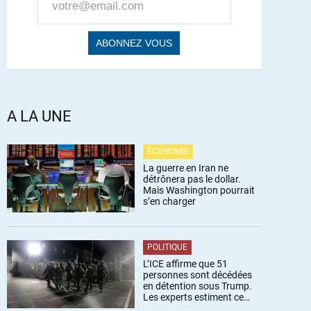
A LA UNE
ÉCONOMIE
La guerre en Iran ne
détrônera pas le dollar.
Mais Washington pourrait
s’en charger
POLITIQUE
L’ICE affirme que 51
personnes sont décédées
en détention sous Trump.
Les experts estiment ce
chiffre sous-estimé