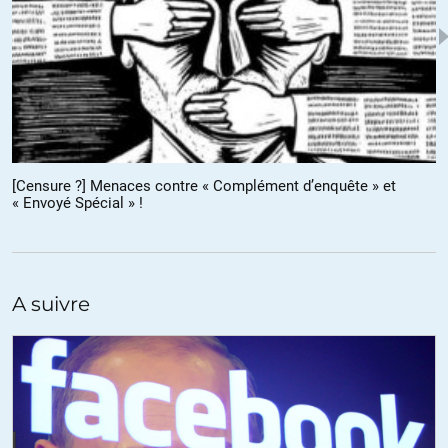
Christophe Foulon
//
24.11.2017 à 10h35
J’utilise Qwant depuis un bon bout de temps maintenant et il me
satisfait pleinement.
[Censure ?] Menaces contre « Complément d’enquête » et
En plus c’est français 😉
« Envoyé Spécial » !
+14
A suivre
Eleuthère Qwark
//
24.11.2017 à 13h27
Merci.
Quoique l’immédiate pub à l’install pour la disponibilité des
versions sur Googlepay et Applestore pour les mobiles puisse
laisser quelque doute quand au respect des informations sur la
vie privée.