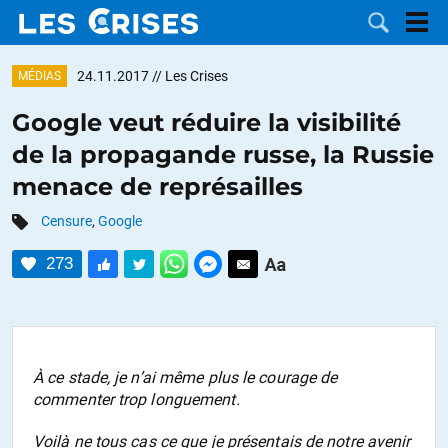
24.11.2017
// Les Crises
MÉDIAS
Google veut réduire la visibilité
de la propagande russe, la Russie
LES
menace de représailles
DOSSIERS
CATÉGORIES
Censure
,
Google
273
MOTS CLÉS
NOUS
CONTACTER
FAIRE UN
À ce stade, je n’ai même plus le courage de
commenter trop longuement.
DON
Voilà ne tous cas ce que je présentais de notre avenir