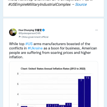
#USEmpireMilitaryIndustrialComplex –
Source