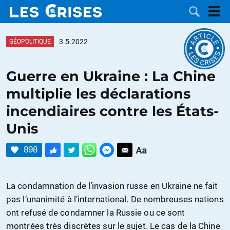
3.5.2022
GÉOPOLITIQUE
Guerre en Ukraine : La Chine
LES
multiplie les déclarations
incendiaires contre les États-
DOSSIERS
CATÉGORIES
Unis
MOTS CLÉS
898
NOUS
La condamnation de l’invasion russe en Ukraine ne fait
CONTACTER
FAIRE UN
pas l’unanimité à l’international. De nombreuses nations
ont refusé de condamner la Russie ou ce sont
DON
montrées très discrètes sur le sujet. Le cas de la Chine