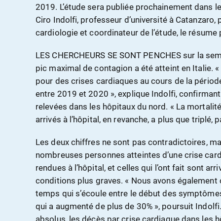
2019. L’étude sera publiée prochainement dans l
Ciro Indolfi, professeur d’université à Catanzaro, 
cardiologie et coordinateur de l’étude, le résume 
LES CHERCHEURS SE SONT PENCHES sur la semain
pic maximal de contagion a été atteint en Italie.
pour des crises cardiaques au cours de la périod
entre 2019 et 2020 », explique Indolfi, confirmant
relevées dans les hôpitaux du nord. « La mortalit
arrivés à l’hôpital, en revanche, a plus que triplé,
Les deux chiffres ne sont pas contradictoires, ma
nombreuses personnes atteintes d’une crise card
rendues à l’hôpital, et celles qui l’ont fait sont a
conditions plus graves. « Nous avons également c
temps qui s’écoule entre le début des symptômes e
qui a augmenté de plus de 30% », poursuit Indolfi.
absolus, les décès par crise cardiaque dans les 