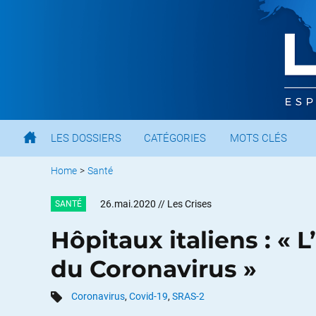
LES DOSSIERS
CATÉGORIES
MOTS CLÉS
Home
>
Santé
26.mai.2020
// Les Crises
SANTÉ
Hôpitaux italiens : « L
du Coronavirus »
Coronavirus
,
Covid-19
,
SRAS-2