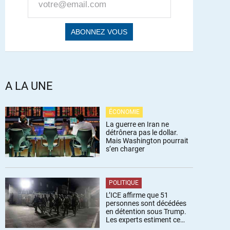
A LA UNE
ÉCONOMIE
La guerre en Iran ne
détrônera pas le dollar.
Mais Washington pourrait
s’en charger
POLITIQUE
L’ICE affirme que 51
personnes sont décédées
en détention sous Trump.
Les experts estiment ce
chiffre sous-estimé