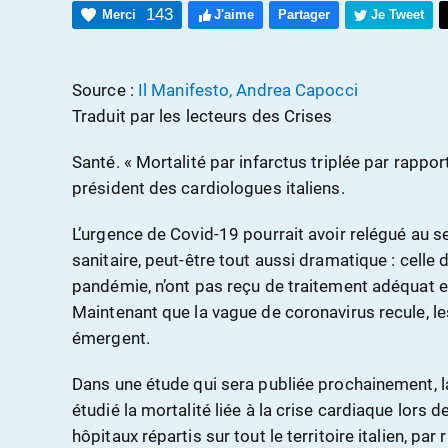
143
Merci
J'aime
Partager
Je Tweet
Source :
Il Manifesto, Andrea Capocci
Traduit par les lecteurs des Crises
Santé. « Mortalité par infarctus triplée par rapport
président des cardiologues italiens.
L’urgence de Covid-19 pourrait avoir relégué au s
sanitaire, peut-être tout aussi dramatique : celle 
pandémie, n’ont pas reçu de traitement adéquat et
Maintenant que la vague de coronavirus recule, 
émergent.
Dans une étude qui sera publiée prochainement, la
étudié la mortalité liée à la crise cardiaque lors
hôpitaux répartis sur tout le territoire italien, p