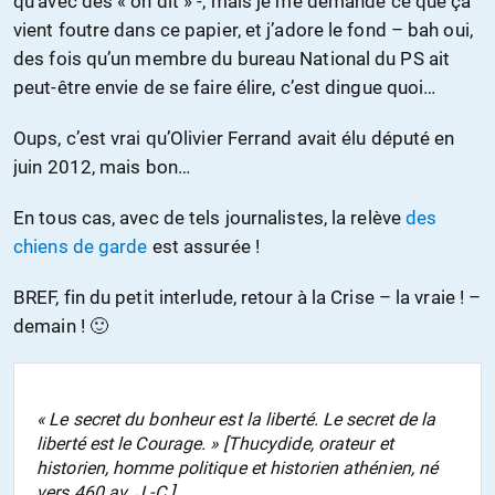
qu’avec des « on dit » -, mais je me demande ce que ça
vient foutre dans ce papier, et j’adore le fond – bah oui,
des fois qu’un membre du bureau National du PS ait
peut-être envie de se faire élire, c’est dingue quoi…
Oups, c’est vrai qu’Olivier Ferrand avait élu député en
juin 2012, mais bon…
En tous cas, avec de tels journalistes, la relève
des
chiens de garde
est assurée !
BREF, fin du petit interlude, retour à la Crise – la vraie ! –
demain ! 🙂
« Le secret du bonheur est la liberté. Le secret de la
liberté est le Courage. » [Thucydide, orateur et
historien, homme politique et historien athénien, né
vers 460 av. J.-C.]