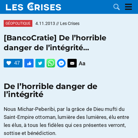
4.11.2013
// Les Crises
GÉOPOLITIQUE
[BancoCratie] De l’horrible
danger de l’intégrité…
LES
47
DOSSIERS
CATÉGORIES
MOTS CLÉS
De l’horrible danger de
l’intégrité
NOUS
Nous Michar-Peberibi, par la grâce de Dieu mufti du
CONTACTER
FAIRE UN
Saint-Empire ottoman, lumière des lumières, élu entre
les élus, à tous les fidèles qui ces présentes verront,
DON
sottise et bénédiction.