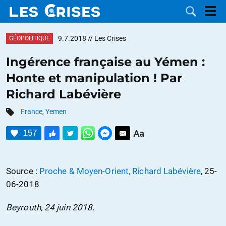
9.7.2018
// Les Crises
GÉOPOLITIQUE
Ingérence française au Yémen :
Honte et manipulation ! Par
LES
Richard Labévière
DOSSIERS
CATÉGORIES
France
,
Yemen
157
MOTS CLÉS
NOUS
Source :
Proche & Moyen-Orient, Richard Labévière
, 25-
06-2018
CONTACTER
FAIRE UN
Beyrouth, 24 juin 2018.
DON