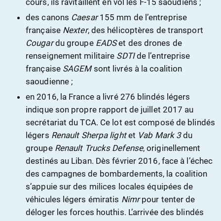
cours, ils ravitaillent en vol les F-15 saoudiens ;
des canons
Caesar
155 mm de l’entreprise
française
Nexter
, des hélicoptères de transport
Cougar
du groupe
EADS
et des drones de
renseignement militaire
SDTI
de l’entreprise
française
SAGEM
sont livrés à la coalition
saoudienne ;
en 2016, la France a livré 276 blindés légers
indique son propre rapport de juillet 2017 au
secrétariat du TCA. Ce lot est composé de blindés
légers
Renault Sherpa light
et
Vab Mark 3
du
groupe
Renault Trucks Defense
, originellement
destinés au Liban. Dès février 2016, face à l’échec
des campagnes de bombardements, la coalition
s’appuie sur des milices locales équipées de
véhicules légers émiratis
Nimr
pour tenter de
déloger les forces houthis. L’arrivée des blindés