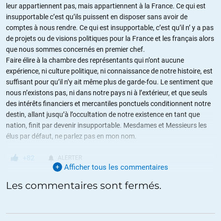
leur appartiennent pas, mais appartiennent à la France. Ce qui est
insupportable c’est qu’ils puissent en disposer sans avoir de
comptes à nous rendre. Ce qui est insupportable, c’est qu’il n’ y a pas
de projets ou de visions politiques pour la France et les français alors
que nous sommes concernés en premier chef.
Faire élire à la chambre des représentants qui n’ont aucune
expérience, ni culture politique, ni connaissance de notre histoire, est
suffisant pour qu’il n’y ait même plus de garde-fou. Le sentiment que
nous n’existons pas, ni dans notre pays ni à l’extérieur, et que seuls
des intérêts financiers et mercantiles ponctuels conditionnent notre
destin, allant jusqu’à l’occultation de notre existence en tant que
nation, finit par devenir insupportable. Mesdames et Messieurs les
élus par défaut, ne parlez pas en mon nom.
+82
ALERTER
Afficher tous les commentaires
Pierre D
//
09.07.2018 à 07h32
Les commentaires sont fermés.
C’est la rançon du « suffrage universel » le vieux(☨) savait ce qu’il
faisait en se faisant plébisciter par une étable.