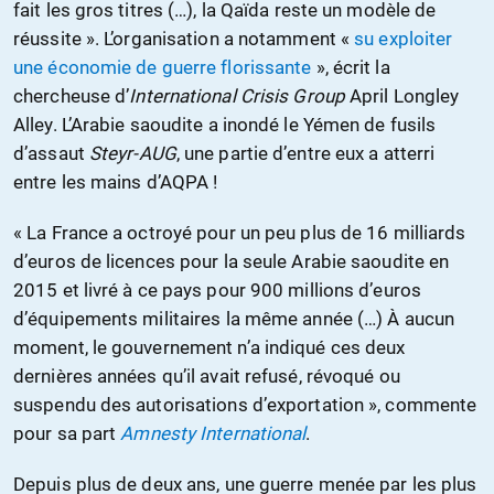
fait les gros titres (…), la Qaïda reste un modèle de
réussite ». L’organisation a notamment «
su exploiter
une économie de guerre florissante
», écrit la
chercheuse d’
International Crisis Group
April Longley
Alley. L’Arabie saoudite a inondé le Yémen de fusils
d’assaut
Steyr-
AUG
, une partie d’entre eux a atterri
entre les mains d’AQPA !
« La France a octroyé pour un peu plus de 16 milliards
d’euros de licences pour la seule Arabie saoudite en
2015 et livré à ce pays pour 900 millions d’euros
d’équipements militaires la même année (…) À aucun
moment, le gouvernement n’a indiqué ces deux
dernières années qu’il avait refusé, révoqué ou
suspendu des autorisations d’exportation », commente
pour sa part
Amnesty International
.
Depuis plus de deux ans, une guerre menée par les plus