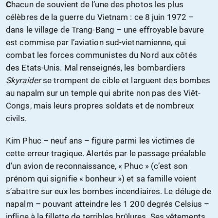
C
hacun de souvient de l’une des photos les plus
célèbres de la guerre du Vietnam : ce 8 juin 1972 –
dans le village de Trang-Bang – une effroyable bavure
est commise par l’aviation sud-vietnamienne, qui
combat les forces communistes du Nord aux côtés
des Etats-Unis. Mal renseignés, les bombardiers
Skyraider
se trompent de cible et larguent des bombes
au napalm sur un temple qui abrite non pas des Viêt-
Congs, mais leurs propres soldats et de nombreux
civils.
Kim Phuc – neuf ans – figure parmi les victimes de
cette erreur tragique. Alertés par le passage préalable
d’un avion de reconnaissance, « Phuc » (c’est son
prénom qui signifie « bonheur ») et sa famille voient
s’abattre sur eux les bombes incendiaires. Le déluge de
napalm – pouvant atteindre les 1 200 degrés Celsius –
inflige à la fillette de terribles brûlures. Ses vêtements