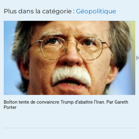
+7
ALERTER
Plus dans la catégorie :
Géopolitique
Alfred
//
09.07.2018 à 08h02
Qu’y a t’il de plus pathétiquement détestable que tous ces obligés
des saoudiens envoyant leurs trouffions se faire trouer la peau
contre les adversaires les plus misérables de la planète ? Un obligé
donneur de leçons qui convoque une réunion « humanitaire »
hypocrite!
Qu’y a t’il il de plus extraordinaire que le fait que les fils spirituels de
notre « allié » saoudiens sèment impunement la mort chez nous
alors qu’aucun ressortissant des pays qui sont nos vraies victimes
(Syrie, Yémen,..) ne le fasse? Le fait que notre système médiatique
Bolton tente de convaincre Trump d’abattre l’Iran. Par Gareth
promeuve des « héros » comme Cédric H et repeigne des migrants
Porter
économiques en réfugiés et « qu’en même temps » il repeigne une
offensive militaire et un blocus en opération humanitaire
(hoddeidah). La grande inversion dans toutes les dimensions.