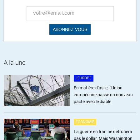
ALERTER
obermeyer
//
09.07.2018 à 09h00
Plus de nouvelles du Yemen depuis l’attaque de l’aéroport d’Hodeida
. On savait il y a quelques semaines que les troupes se massaient
autour de la ville , qu’une partie de la population commençait à se
réfugier dans les montagnes avoisinantes, mais depuis plus rien .
A la une
Hodeida a t-elle disparu de la carte ? La coalition a t-elle éliminé la
totalité des « rebelles » Houtis ?
Ont -il réussit , grâce au blocus du port , de faire mourir de faim les
L'EUROPE
populations locales ( objectif reconnu à demi-mot par nos chers
En matière d’asile, l’Union
alliés saoudiens ) ? Si dans quelques temps nous voyons arriver dans
européenne passe un nouveau
notre pays des flots de réfugiés Yéménites , il faudra penser à Manu
pacte avec le diable
pour son implication dans ce génocide .
+12
ALERTER
ÉCONOMIE
La guerre en Iran ne détrônera
Alfred
//
10.07.2018 à 20h41
pas le dollar. Mais Washington