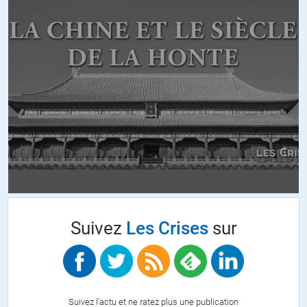
vue stratégique, Socotra est une clef pour contrôler une des entrées
dans le Golfe d’Aden. Encore un événement qui n’a fait réagir
personne dans la « communauté internationale ».
+12
ALERTER
Alfred
//
09.07.2018 à 09h34
Le net bruissait effectivement de cette tentative il y a un ou deux
mois mais j’ai lu depuis qu’ils avaient connu quelques déboires à
Socotra aussi. Avez vous des informations nouvelles, récentes
voire précises? Il est très difficile de trouver la moindre information
recoupée sur ce sujet.
+4
ALERTER
Suivez
Les Crises
sur
weilan
//
09.07.2018 à 13h29
Non, désolé de ne pouvoir fournir des informations récentes.
Suivez l'actu et ne ratez plus une publication