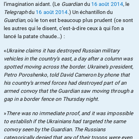
l’imagination aidant. (Le
Guardian
du
16 août 2014
, le
Telegraph
du
16 août 2014
.) Un échantillon du
Guardian
, où le ton est beaucoup plus prudent (ce sont
les autres qui le disent, c’est-à-dire ceux à qui l’on a
lancé la patate chaude…) :
«
Ukraine claims it has destroyed Russian military
vehicles in the country’s east, a day after a column was
spotted moving across the border. Ukraine’s president,
Petro Poroshenko, told David Cameron by phone that
his country’s armed forces had destroyed part of an
armed convoy that the Guardian saw moving through a
gap in a border fence on Thursday night.
»
There was no immediate proof, and it was impossible
to establish if the Ukrainians had targeted the same
convoy seen by the Guardian. The Russians
categorically denied that any of their troops were even