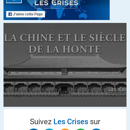
les auraient « trompé/abusé ».
Et ça, c’est la preuve des preuve.
Je sens la rage monter en moi, et je suis impuissant !
ALERTER
Stéphane
//
19.08.2014 à 13h46
Vous n’êtes pas impuissant, déjà vous recherchez la vérité, et il faut
informer nos proches de ce qui se passe vraiment en Ukraine, de la
folie de nos dirigeants.
Et de proche en proche nous pourrons renverser les traîtres qui
gouvernent en notre nom en semant la guerre en Ukraine.
En cet anniversaire de la grande boucherie des peuples de 14-18 il
est plus que jamais important que les populations soient informées
! Washington cherche la guerre et ses vassaux européens suivent
cette folie. Mais cette fois-ci nous n’accepterons pas de nous
sacrifier pour des élites traîtresse qui contrôlent nos pays.
Suivez
Les Crises
sur
Nous ne sommes pas impuissant, nous sommes éveillés et
maintenant rebelles au manipulations des élites et de leurs médias.