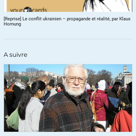
visiteur
//
19.08.2014 à 14h28
[Reprise] Le conflit ukrainien – propagande et réalité, par Klaus
Hornung
La succession ininterrompue de déclarations fracassantes
provenant de Kiev ou de l’OTAN, jamais suivies de vérifications ou
de rétractations, très vite oubliées et recouvertes par de nouveaux
messages, ne vise qu’à produire une impression : l’Ukraine est
attaquée par la Russie (directement ou indirectement).
A suivre
Ainsi :
1) L’armée russe est en Ukraine ! Preuve par « selfie » d’un soldat
russe travaillant avec un « buk », posté sur VKontakte !
2) L’armée russe pilonne l’Ukraine ! Preuve par des postes frontières
ukrainiens détruits !
3) L’armée russe envoie des systèmes de DCA avancés aux rebelles
! Preuve par photo d’un BUK a côté d’un panneau publicitaire
ukrainien !