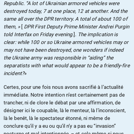
Republic. “A lot of Ukrainian armored vehicles were
destroyed today, 7 at one place, 12 at another. And the
same all over the DPR territory. A total of about 100 of
them, »
[
DPR First Deputy Prime Minister Andrei Purgin
told Interfax on Friday evening.
].
The implication is
clear: while 100 or so Ukraine armored vehicles may or
may not have been destroyed, one wonders if indeed
the Ukraine army was responsible in “aiding” the
separatists with what would appear to be a friendly-fire
incident?
»
Certes, pour une fois nous avons sacrifié à l’actualité
immédiate. Notre intention n’est certainement pas de
trancher, ni de clore le débat par une affirmation, de
désigner ici le coupable, là le menteur, là l’inconscient,
là le benêt, là le spectateur étonné, ni même de
conclure qu’il y a eu ou qu’il n’y a pas eu “invasion”
nocturne et mal intentionnée, – et cela même si nous