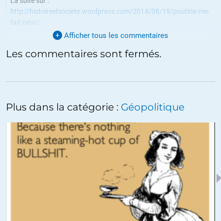
La suite sur :
http://histoireetsociete.wordpress.com/2014/08/19/poutine-me-
fait-peur/
Afficher tous les commentaires
ALERTER
Les commentaires sont fermés.
Noam
//
19.08.2014 à 01h47
Plus sérieusement, ne nous leurrons pas, il doit sûrement y avoir des
Plus dans la catégorie :
Géopolitique
images satellites qui ne corroborent pas du tout le discours de la
partie ukrainienne sur la fameuse colonne fantôme. D’où la position
US.
Et puis soyons raisonnables, on ne commence pas par envahir son
voisin avec seulement une colonne de 20 blindés… surtout les
russes… ils auraient mis le paquet. Non, les ukrainiens perdent
lentement mais sûrement le peu de crédibilité qu’on aurait pu
généreusement leur accorder, si tant est qu’ils en aient encore ! Les
conseillers de l’OTAN doivent s’arracher les cheveux…
ALERTER