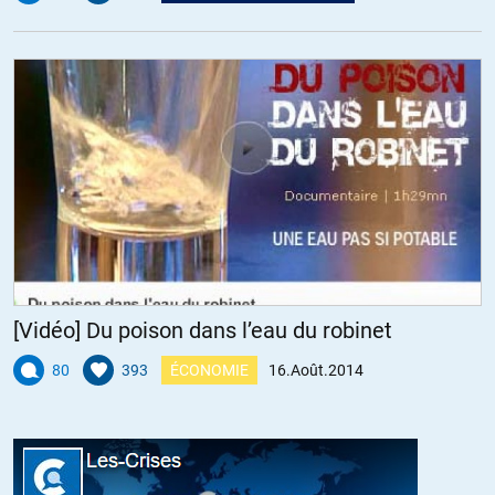
en tout cas deux semaines que l’on n’en parle plus du tout…
ALERTER
Papagateau
//
19.08.2014 à 02h34
Quand ils n’étaient pas sur place, ils ne vérifiaient pas.
Quand ils sont sur place, ils se trompent, c’est à dire, pas de
vérification avec le GPS dans la poche.
Finalement, rien de nouveau, juste une nouvelle preuve de l’inversion
du métier de journaliste (ou du mot journaliste).
[Vidéo] Du poison dans l’eau du robinet
Une nouvelle preuve qui ne dit rien de nouveau. Je ne suis plus
80
393
ÉCONOMIE
16.Août.2014
étonné.
Je suis juste triste de ne plus être étonné.
Non seulement je ne suis pas étonné de l’étape d’aujourd’hui mais je
connais la suite : ils ne rectifieront pas, ils ne dénonceront pas ce qui