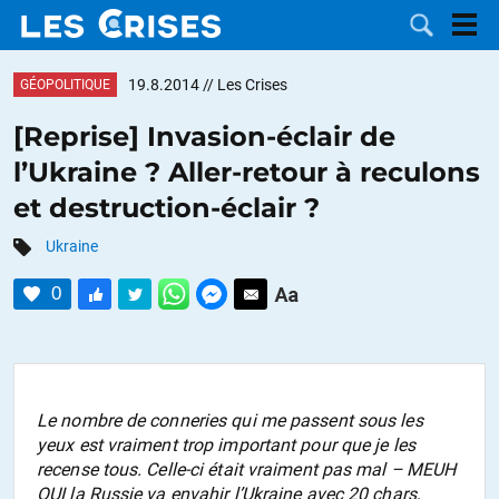
19.8.2014
// Les Crises
GÉOPOLITIQUE
[Reprise] Invasion-éclair de
l’Ukraine ? Aller-retour à reculons
LES
et destruction-éclair ?
DOSSIERS
CATÉGORIES
Ukraine
0
MOTS CLÉS
NOUS
CONTACTER
FAIRE UN
Le nombre de conneries qui me passent sous les
yeux est vraiment trop important pour que je les
DON
recense tous. Celle-ci était vraiment pas mal – MEUH
OUI la Russie va envahir l’Ukraine avec 20 chars,