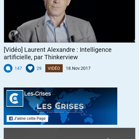
Continuez donc à ne pas laisser croire que le volume de mots est des
signes d’une intention pédagogique, d’une qualité de travail politique,
ou d’une intention démocratique.
+4
ALERTER
[Vidéo] Laurent Alexandre : Intelligence
artificielle, par Thinkerview
Paul
//
19.11.2017 à 16h53
147
29
VIDÉO
18.Nov.2017
La facile lecture a très vite permis à mon esprit sournois,sarcastique,
d’imaginer notre gringalet commis au balayage de scène de théâtre,
officiant vêtu en derviche tourneur psalmodiant des incantations au
dieu des enfants pourris.
En marche…Ron ron il tourne le mac.
Merci à l’Auteur et au Site Les Crises.
+3
ALERTER