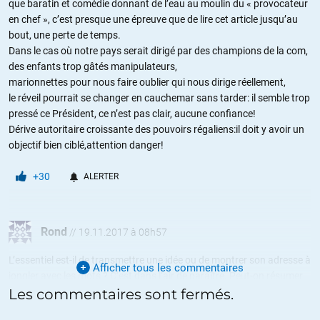
que baratin et comédie donnant de l’eau au moulin du « provocateur
en chef », c’est presque une épreuve que de lire cet article jusqu’au
bout, une perte de temps.
Dans le cas où notre pays serait dirigé par des champions de la com,
des enfants trop gâtés manipulateurs,
marionnettes pour nous faire oublier qui nous dirige réellement,
le réveil pourrait se changer en cauchemar sans tarder: il semble trop
pressé ce Président, ce n’est pas clair, aucune confiance!
Dérive autoritaire croissante des pouvoirs régaliens:il doit y avoir un
objectif bien ciblé,attention danger!
+30
ALERTER
Rond
//
19.11.2017 à 08h57
L’essentiel est-il de transmettre une idée ou de montrer son adresse à
Afficher tous les commentaires
jongler avec les mots ? C’est dans l’air de paraître. Peut-on résumer
l’article ainsi : Mr Macron promet avec conviction ce qui est déjà
Les commentaires sont fermés.
acquis ?