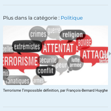
Ni initié au Berlat, ni au Macron, ni au mélange des deux, et n’en ferai
pas l’effort.
Drôle de monde.
Plus dans la catégorie :
Politique
+6
ALERTER
Duracuir
//
19.11.2017 à 09h26
Longue vie à Macron!!!! Et puisse-t-il faire 10 mandats de plus.
Pas que je l’aime beaucoup, mais depuis de Gaulle, chaque président
est pire que le précédent avec une accélération morbide depuis
Sarkozy. Alors pire que Sarkozy, je pensais ça impossible. Erreur. Puis
pire que Hollande… C’est possible.
SVP, arrêtons là. 🙂
Terrorisme l’impossible définition, par François-Bernard Huyghe
+21
ALERTER