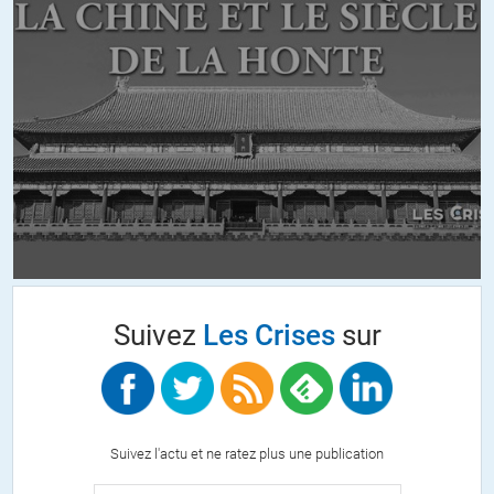
Renaud
//
19.11.2017 à 18h43
Macron Jupiter ? Ce serait plutôt alias Mercure (s’il fallait se référer
aux dieux romains et ce qu’ils symbolisent).
Mercure, entre autres, dieu des commerçants et des voleurs, dieu de
la com, encore et encore de la com en copie conforme, mais jusqu’à
plus ample informé, rien derrière tout ça.
Macron, « jeune » mais déjà vieux de naissance politique, élu par
défaut comme ses prédécesseurs, et en plus, Macron a été porté à
bout de bras et, de facto, imposé par les plus grandes fortunes
nationales et internationales, se conforme aux intérêts de ces
dernières sous un verbiage régalien soporifique qui n’a plus de
portée.
Suivez
Les Crises
sur
Son eurolâtrie suffit à comprendre le personnage insipide…
+14
ALERTER
Suivez l'actu et ne ratez plus une publication
R.C.
//
19.11.2017 à 22h14