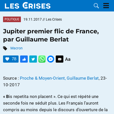
19.11.2017
// Les Crises
POLITIQUE
Jupiter premier flic de France,
par Guillaume Berlat
LES
Macron
DOSSIERS
CATÉGORIES
78
MOTS CLÉS
Source :
Proche & Moyen-Orient, Guillaume Berlat
, 23-
NOUS
10-2017
CONTACTER
FAIRE UN
« B
is repetita non placent ». Ce qui est répété une
seconde fois ne séduit plus. Les Français l’auront
DON
compris au moins depuis le discours d’ouverture de la