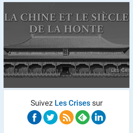
laisse des entreprises et ses employé.e.s compétentes les faire
tourner (avec les mêmes règles de sécurité qu’une centrale
nucléaire.).
+2
ALERTER
Touriste
//
02.01.2021 à 03h45
Bonjour,
« Qu’il laisse des entreprises et ses employé.e.s compétentes les
faire tourner (avec les mêmes règles de sécurité qu’une centrale
nucléaire.). »
La sécurité nucléaire civile part à vau-l’eau (clin d’oeil / humour
drôle) : multiplication des incidents mineurs, équipes de
maintenance dorénavant privées insuffisamment
formées/qualifiées (on sait pourquoi « cépacher »), accidents du
Suivez
Les Crises
sur
travail et contaminations camouflés du style « Ha le dosimètre a
viré au cramoisi ; désolé mon gars mais t’es viré ; prends ta petite
enveloppe et tire-toi » (témoignages de connaissances)
Ouaip, ça sera tellement compétent que je subodore un