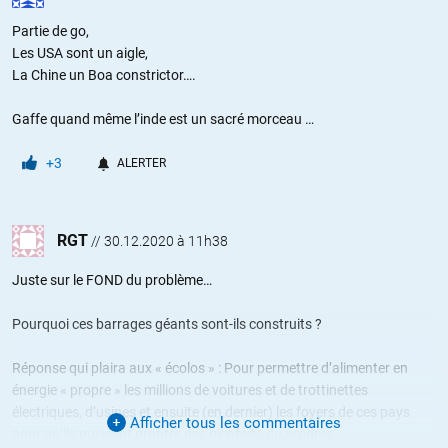
Partie de go,
Les USA sont un aigle,
La Chine un Boa constrictor….
Gaffe quand même l’inde est un sacré morceau …
+3
ALERTER
RGT
//
30.12.2020 à 11h38
Juste sur le FOND du problème…
Pourquoi ces barrages géants sont-ils construits ?
Réponse qui plaira aux « écolos » : Pour permettre d’alimenter en
énergie « propre » les millions de voitures et de trottinettes
électriques, d’usines et ensuite (en dernier) les foyers de ces pays
Afficher tous les commentaires
pour qu’ils puissent profiter des bienfaits du progrès.