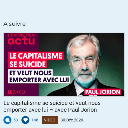
De plus, comme on en récupère peu il faudra se concentrer sur les
besoins les plus critiques, ce qui fera baisser l’impact global pour la
planète.
A suivre
Si l’on concentre les systèmes de transformation d’énergie, tous ces
impacts se trouveront alors concentrés en un seul point, ce qui
entraînera ensuite des désastres équivalents…
+5
ALERTER
Touriste
//
02.01.2021 à 03h24
Bonjour,
Peut-être que les gouvernements chinois et indiens n’ont que faire
de l’avis des « zécolos » (une branche cousine de celle des
« zélites ») aussi bien autochtones (s’ils existent) qu’occidentaux
Le capitalisme se suicide et veut nous
(élevages en batterie). Et que d’autres raisons plus pragmatiques
emporter avec lui – avec Paul Jorion
seraient à l’oeuvre : l’énergie hydro-électrique serait bien plus
« pilotable » (terme très à la mode ces temps-ci) que le solaire et
53
148
VIDÉO
30.Déc.2020
l’éolien et moins coûteuse sur le long terme que le charbon ou a