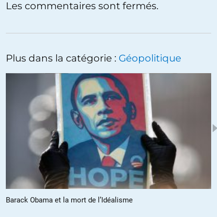
Les commentaires sont fermés.
En créant de tels monstres énergétiques les états prennent de plus
leurs populations en otages avec un biberon énergétique,
populations qui ne voudraient pas le voir se tarir afin de ne pas
perdre leur « confort ».
Plus dans la catégorie :
Géopolitique
Pour résumer, au lieu de réduire la voilure on ouvre en grand les
vannes.
Et ne vous en faites pas, il en va de même sur l’ensemble de la
planète, en dehors des pays « sous développés ».
L’énergie (ou plutôt sa transformation, on ne peut pas en créer
malgré toutes les incantations des prophètes de toutes sortes) a
TOUJOURS un coût « externalisé » : CO2, dérèglement climatique,
catastrophes naturelles, désastres écologiques) équivalent à celui de
l’énergie récupérée.
Si l’on se contente à échelle personnelle de récupérer l’énergie
Barack Obama et la mort de l’Idéalisme
nécessaire à ses propres besoins on a un effet « local » qui sera
« dilué » uniquement dans son propre espace « personnel ».