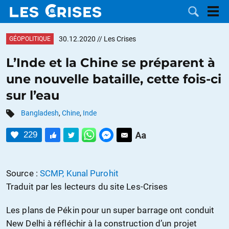
30.12.2020
// Les Crises
GÉOPOLITIQUE
L’Inde et la Chine se préparent à
une nouvelle bataille, cette fois-ci
LES
sur l’eau
DOSSIERS
CATÉGORIES
Bangladesh
,
Chine
,
Inde
229
MOTS CLÉS
NOUS
Source :
SCMP, Kunal Purohit
Traduit par les lecteurs du site Les-Crises
CONTACTER
FAIRE UN
Les plans de Pékin pour un super barrage ont conduit
DON
New Delhi à réfléchir à la construction d’un projet