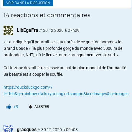
VOIR DANS LA DISCUSSION
14 réactions et commentaires
LibEgaFra
//
30.12.2020 à 07h29
« il a indiqué qu’il pourrait se situer près de ce que l’on nomme « le
Grand Coude » [la plus profonde gorge du monde avec 5000 m de
profondeur, NdT], où le fleuve tourne brusquement vers le sud »
Cette zone devrait être classée au patrimoine mondial de l’humanité.
Sa beauté est à couper le souffle.
https://duckduckgo.com/?
t=ffsb&q=rainbow+falls+yarlung++tsangpo&iax=images&ia=images
+9
ALERTER
gracques
//
30.12.2020 à 09h03