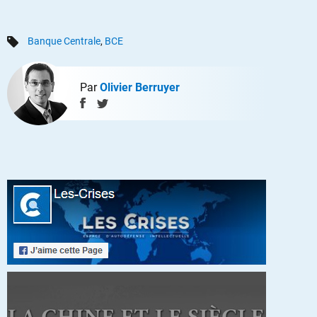
Banque Centrale
,
BCE
Par
Olivier Berruyer