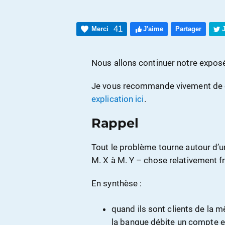
41
Merci
J'aime
Partager
Nous allons continuer notre expos
Je vous recommande vivement de 
explication ici
.
Rappel
Tout le problème tourne autour d’u
M. X à M. Y – chose relativement fr
En synthèse :
quand ils sont clients de la m
la banque débite un compte et