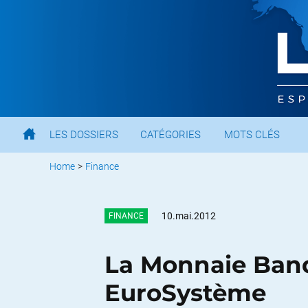
LES DOSSIERS
CATÉGORIES
MOTS CLÉS
Home
>
Finance
10.mai.2012
FINANCE
La Monnaie Banq
EuroSystème