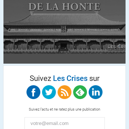
Auguste Vannier
//
21.09.2023 à 08h56
De toute façon, le capitalisme est dans ses fondements une
escroquerie, ce qu’a très bien montré et expliqué Marx en son temps.
L’accumulation privée de capital ne peut se réaliser que par le « vol »
d’une partie du travail de ceux qui oeuvrent concrètement à produire
des biens (ouvriers, travailleurs, employés).
Dans la même veine: le marché régulé par une « main invisible » (sic);
la concurrence libre et non faussée (re-sic); la loi (re-re-sic) de l’offre
et de la demande censée présider à l’ajustement des prix…
La haine de l’Économie Politique de Marx ne tient qu’à ce que très
Suivez
Les Crises
sur
vite les « capitalistes » ont bien compris que ça « démontait » leur
escroquerie et ses multiples justifications idéologiques .
Et ils n’ont eu de cesse « d’investir » dans les outils « culturels » de
colonisation des imaginaires pour que perdure et se renforce la
pandémie du virus TINA (There Is No Alternative).
Suivez l'actu et ne ratez plus une publication
ALERTER