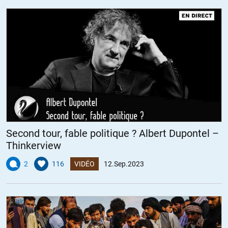
il y a 50 ans au Chili : les Chicago Boys avec l’aide des nazis de la
Colonia Dignidad (sic) ont permis à Pinochet d’étrenner le « Plan
Condor* » de Kissinger/CIA..
Perso, ça me rappelle quelque chose de très contemporain à l’Est !
* qui touchera les autres pays dudit « Cône Sud » des Amériques
dont Uruguay, Argentine, etc
+4
ALERTER
Second tour, fable politique ? Albert Dupontel –
Thinkerview
Moussars
//
15.09.2023 à 15h45
2
116
VIDÉO
12.Sep.2023
Tout à fait. C’est ce qui se passe avec l’école par exemple. Il y a déjà
plus de 40 ans, un membre dirigeant de l’UNESCO, à Paris, avait
écrit un article encourageant à baisser la contribution des états
envers leur école publique de façon à ce que mes parents qui en ont
les moyens, ou « éclairés », envoient leurs enfants dans le privé…