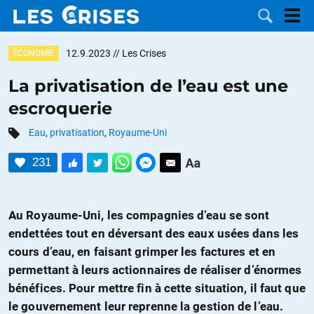
12.9.2023
// Les Crises
ÉCONOMIE
La privatisation de l’eau est une
escroquerie
LES
Eau
,
privatisation
,
Royaume-Uni
DOSSIERS
CATÉGORIES
231
MOTS CLÉS
Au Royaume-Uni, les compagnies d’eau se sont
NOUS
endettées tout en déversant des eaux usées dans les
cours d’eau, en faisant grimper les factures et en
CONTACTER
FAIRE UN
permettant à leurs actionnaires de réaliser d’énormes
bénéfices. Pour mettre fin à cette situation, il faut que
DON
le gouvernement leur reprenne la gestion de l’eau.