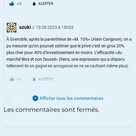
+5
ALERTER
azuki
//
13.09.2023 à 15h55
À Grenoble, après la parenthèse de «M. 10%» (Alain Carignon), on a
pu mesurer qu’on pouvait estimer que le privé c’est en gros 20%
plus cher pour 40% d’investissement en moins. L’efficacité «du
marché libre et non faussé» (tiens, une expression qui a disparu
tellement ils on gagné en arrogance en ne se cachant même plus).
+6
ALERTER
Afficher tous les commentaires
John V. Doe
//
12.09.2023 à 14h23
Les commentaires sont fermés.
La gestion privée des monopoles (eau, chemin de fer, autoroutes) &
oligopoles (santé publique) sur les produits vitaux est, par définition,
une escroquerie réalisée sur notre dos par les politiciens pro-
capitalistes qui leur ont vendu ces droits exorbitants et par les