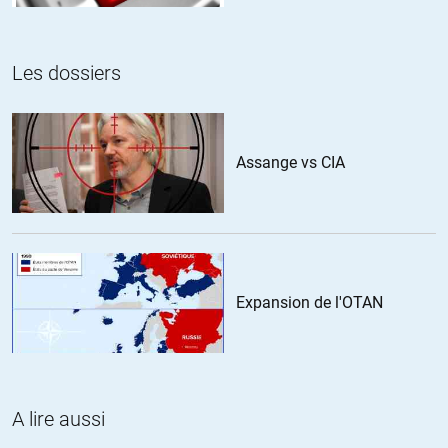
s’est emballée jusqu’à devenir potentiellement génocidaire ou plutôt
de tenter d’en reprendre le contrôle afin de pouvoir l’instrumentaliser
au service des ambitions saudo-américaines?
Les dossiers
+4
ALERTER
Assange vs CIA
Jean
//
24.01.2018 à 12h58
La CIA veut absolument nous vendre une guerre de religion
chiites/sunnites alors qu’ils sont bien placés pour savoir que la
réalité est plus complexe que cela. L’objectif est-il de faire en sorte
que plus personne n’y comprenne rien ?
Expansion de l'OTAN
+5
ALERTER
Le Rouméliote
//
24.01.2018 à 18h25
A lire aussi
Et le salafisme, sous diverses formes et sectes, est bien présent chez