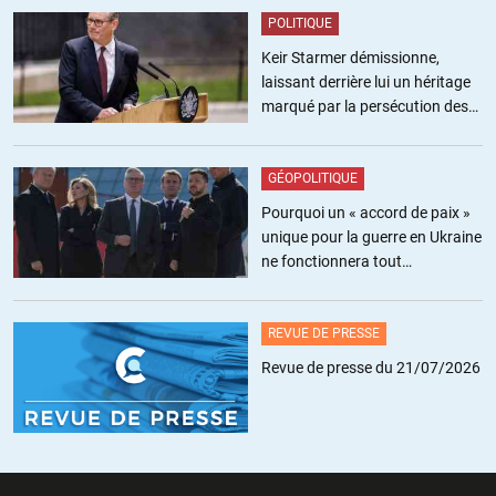
nous. Je viens de voir dans ma petite ville des personnages en
POLITIQUE
djellabah noire, à mi mollet et des filles dans un déguisement noir
Keir Starmer démissionne,
encore jamais vu auparavant.
laissant derrière lui un héritage
marqué par la persécution des
+2
ALERTER
militants pro-palestiniens
GÉOPOLITIQUE
Pourquoi un « accord de paix »
unique pour la guerre en Ukraine
ne fonctionnera tout
simplement pas
REVUE DE PRESSE
Revue de presse du 21/07/2026