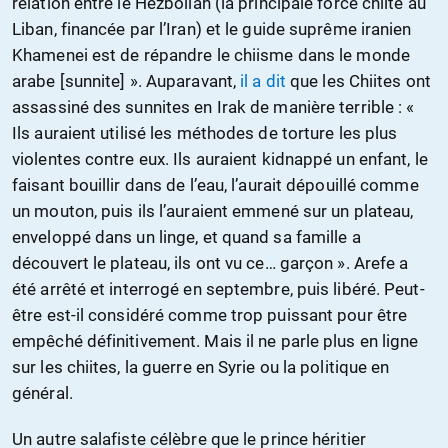
relation entre le Hezbollah (la principale force chiite au
Liban, financée par l’Iran) et le guide suprême iranien
Khamenei est de répandre le chiisme dans le monde
arabe [sunnite] ». Auparavant,
il a dit
que les Chiites ont
assassiné des sunnites en Irak de manière terrible : «
Ils auraient utilisé les méthodes de torture les plus
violentes contre eux. Ils auraient kidnappé un enfant, le
faisant bouillir dans de l’eau, l’aurait dépouillé comme
un mouton, puis ils l’auraient emmené sur un plateau,
enveloppé dans un linge, et quand sa famille a
découvert le plateau, ils ont vu ce… garçon ». Arefe a
été arrêté et interrogé en septembre, puis libéré. Peut-
être est-il considéré comme trop puissant pour être
empêché définitivement. Mais il ne parle plus en ligne
sur les chiites, la guerre en Syrie ou la politique en
général.
Un autre salafiste célèbre que le prince héritier