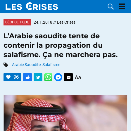
24.1.2018
// Les Crises
GÉOPOLITIQUE
L’Arabie saoudite tente de
contenir la propagation du
LES
salafisme. Ça ne marchera pas.
DOSSIERS
CATÉGORIES
Arabie Saoudite
,
Salafisme
96
MOTS CLÉS
NOUS
CONTACTER
FAIRE UN
DON