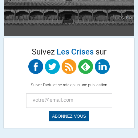
de déclarer et d’avoir exclu officiellement le wahhabisme du giron
sunnite la fin du congrès islamique mondial d’août 2016 qui
rassemblait les plus hautes autorités chiites et sunnites.
Il me semble qu’Il serait préférable et plus éclairant de rester sur les
fondamentaux et de reprendre la démonstration à partir des
positions (clairement prises par les autorités reconnues) des deux
Suivez
Les Crises
sur
obédiences plutôt que par le biais compliqué de la « politique » (si on
peut appeler ça de la politique) et des intérêts confus des Wahabites
saoudiens qui ne font (donc) plus partie du sunnisme…
C’est un peu comme si on parlait des chrétiens en se référant aux
Suivez l'actu et ne ratez plus une publication
agissements deTrump (évangéliste) au lieu de se référer au pape et
au Vatican.
+8
ALERTER
brams
//
24.01.2018 à 10h15