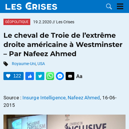
19.2.2020
// Les Crises
GÉOPOLITIQUE
Le cheval de Troie de l’extrême
droite américaine à Westminster
LES
– Par Nafeez Ahmed
DOSSIERS
CATÉGORIES
Royaume-Uni
,
USA
122
MOTS CLÉS
NOUS
Source :
Insurge Intelligence, Nafeez Ahmed
, 16-06-
2015
CONTACTER
FAIRE UN
DON