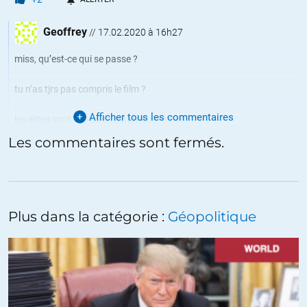
Geoffrey
//
17.02.2020 à 16h27
miss, qu’est-ce qui se passe ?
tu n’as tjrs pas compris le film ?
Afficher tous les commentaires
les élites sont des psychopathes !!!!!!!!!!!!!!!!!!
Les commentaires sont fermés.
les peuples sont à leurs yeux des troupeaux !!!!!!!!!!!!!!
d’abord, on prend le contrôle de l’espace, puis on traque les
individus dans l’espace clôt
Plus dans la catégorie :
Géopolitique
à voir, le film « la 5ème vague », c’est une allégorie (comme
« Avatar »)
Geof’Rey, expert en film
+2
ALERTER