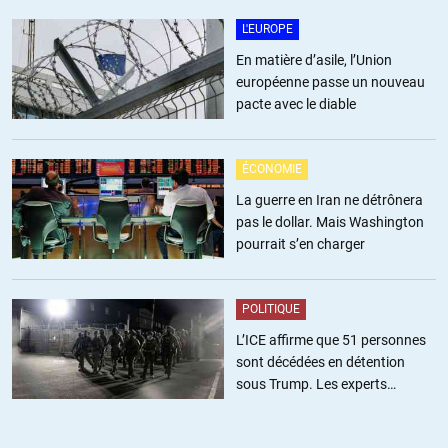
+1
ALERTER
L'EUROPE
En matière d’asile, l’Union
européenne passe un nouveau
LibEgaFra
//
16.02.2020 à 12h32
pacte avec le diable
« c’est ce qu’il y a de pire et de plus malfaisant dans le monde
d’aujourd’hui »
ÉCONOMIE
La guerre en Iran ne détrônera
Le boycott concerne les entreprises israéliennes implantées dans
pas le dollar. Mais Washington
les territoires occupés, qui comme ces termes l’indiquent sont
pourrait s’en charger
occupés, voire annexés, en totale illégalité. En quoi des mesures
comme le boycott visant à faire respecter la légalité seraient-elles
immorales ou racistes? Le racisme au contraire consiste à refuser
POLITIQUE
des droits – et des droits parmi les droits les plus élémentaires –
aux habitants des territoires occupés. La politique raciste porte un
L’ICE affirme que 51 personnes
nom: l’apartheid.
sont décédées en détention
sous Trump. Les experts
+36
ALERTER
estiment ce chiffre sous-estimé