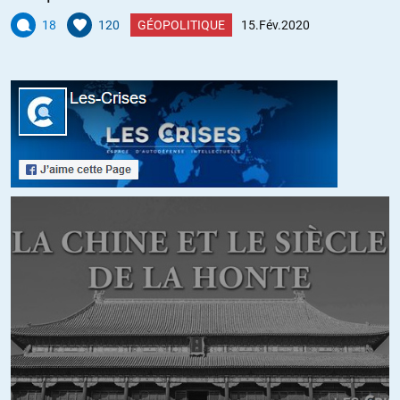
afrikaanisme…
18
120
GÉOPOLITIQUE
15.Fév.2020
+54
ALERTER
J
//
16.02.2020 à 11h57
L’antisémitisme, depuis qu’il a été théorisé par Wilhelm Marr il y a
un siècle et demi, n’a jamais ciblé que des Juifs vrais ou supposés.
Quant aux discriminations, il y a bien pire ailleurs à l’encontre des
minorités, y compris et d’abord dans nombre de pays islamiques.
Donc, je répète, deux poids deux mesures qu’il faut expliquer.
+1
ALERTER
Mohamed
//
16.02.2020 à 22h20
boycotter l’afrique du sud serait qualifié de racisme anti-blanc !
+8
ALERTER