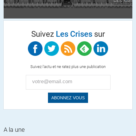
Fritz
//
16.02.2020 à 11h05
Suivez
Les Crises
sur
« anti-sémitisme » est un mot piégé. Si on admet que des Sémites
(les Arabes) peuvent être anti-sémites, alors ça marche aussi dans
l’autre sens. En tout cas, ce mot doit cesser d’être ce qu’il est
actuellement : une marque déposée, utilisée par un État pour se
présenter comme victime éternelle et pour criminaliser ses
Suivez l'actu et ne ratez plus une publication
adversaires.
Il fonctionne comme un LBD linguistique.
+37
ALERTER
J
//
16.02.2020 à 12h00
Et l’antimoine, c’est contre les moines ? Je répète, l’antisémitisme
ne s’est jamais attaqué qu’à des Juifs vrais ou supposés.
A la une