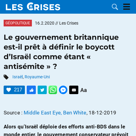
16.2.2020
// Les Crises
GÉOPOLITIQUE
Le gouvernement britannique
est-il prêt à définir le boycott
LES
d’Israël comme étant «
antisémite » ?
DOSSIERS
CATÉGORIES
Israël
,
Royaume-Uni
MOTS CLÉS
217
NOUS
Source :
Middle East Eye, Ben White
, 18-12-2019
CONTACTER
FAIRE UN
Alors qu’Israël déploie des efforts anti-BDS dans le
DON
monde entier, le gouvernement conservateur prévoit