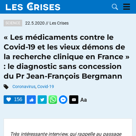
22.5.2020
// Les Crises
SCIENCE
« Les médicaments contre le
Covid-19 et les vieux démons de
LES
la recherche clinique en France »
: le diagnostic sans concession
DOSSIERS
CATÉGORIES
du Pr Jean-François Bergmann
MOTS CLÉS
Coronavirus
,
Covid-19
NOUS
156
CONTACTER
FAIRE UN
DON
Très intéressante interview, qui rappelle au passage