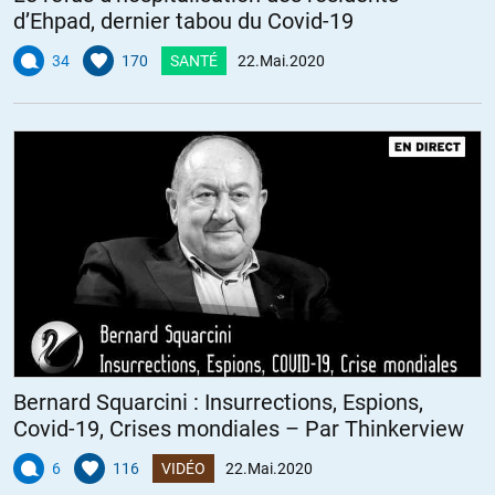
d’Ehpad, dernier tabou du Covid-19
34
170
SANTÉ
22.Mai.2020
Bernard Squarcini : Insurrections, Espions,
Covid-19, Crises mondiales – Par Thinkerview
6
116
VIDÉO
22.Mai.2020