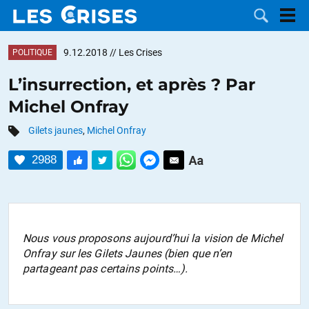
9.12.2018
// Les Crises
POLITIQUE
L’insurrection, et après ? Par
Michel Onfray
LES
Gilets jaunes
,
Michel Onfray
DOSSIERS
CATÉGORIES
2988
MOTS CLÉS
NOUS
Nous vous proposons aujourd’hui la vision de Michel
Onfray sur les Gilets Jaunes (bien que n’en
CONTACTER
FAIRE UN
partageant pas certains points…).
DON