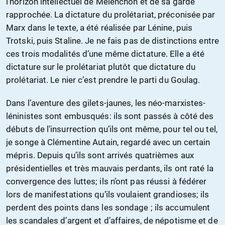
l’horizon intellectuel de Mélenchon et de sa garde
rapprochée. La dictature du prolétariat, préconisée par
Marx dans le texte, a été réalisée par Lénine, puis
Trotski, puis Staline. Je ne fais pas de distinctions entre
ces trois modalités d’une même dictature. Elle a été
dictature sur le prolétariat plutôt que dictature du
prolétariat. Le nier c’est prendre le parti du Goulag.
Dans l’aventure des gilets-jaunes, les néo-marxistes-
léninistes sont embusqués: ils sont passés à côté des
débuts de l’insurrection qu’ils ont même, pour tel ou tel,
je songe à Clémentine Autain, regardé avec un certain
mépris. Depuis qu’ils sont arrivés quatrièmes aux
présidentielles et très mauvais perdants, ils ont raté la
convergence des luttes; ils n’ont pas réussi à fédérer
lors de manifestations qu’ils voulaient grandioses; ils
perdent des points dans les sondage ; ils accumulent
les scandales d’argent et d’affaires, de népotisme et de