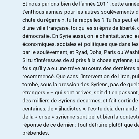
Et nous parlons bien de l’année 2011, cette année 
t’enthousiasmais pour les autres soulèvements dan
chute du régime », tu te rappelles ? Tu l’as peut
d’une ville française, toi qui es si épris de liberté,
démocratie. En Syrie aussi, on le chantait, avec 
économiques, sociales et politiques que dans les
par le soulèvement, et Ryad, Doha, Paris ou Washin
Si tu t’intéresses de si près à la chose syrienne, t
fois qu’il y a eu une trêve au cours des dernières
recommencé. Que sans l’intervention de l’Iran, pui
tombé, sous la pression des Syriens, pas de quel
étrangers » – qui sont arrivés, soit dit en passant
des milliers de Syriens désarmés, et fait sortir de
centaines, de « jihadistes », t’es-tu déja demandé 
de la « crise » syrienne sont bel et bien la contest
réponse de ce dernier : tout détruire plutôt que d
prébendes.