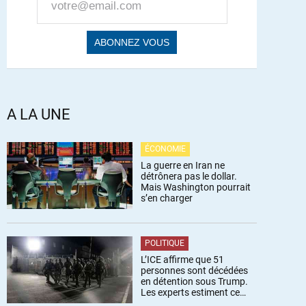
A LA UNE
ÉCONOMIE
La guerre en Iran ne
détrônera pas le dollar.
Mais Washington pourrait
s’en charger
POLITIQUE
L’ICE affirme que 51
personnes sont décédées
en détention sous Trump.
Les experts estiment ce
chiffre sous-estimé