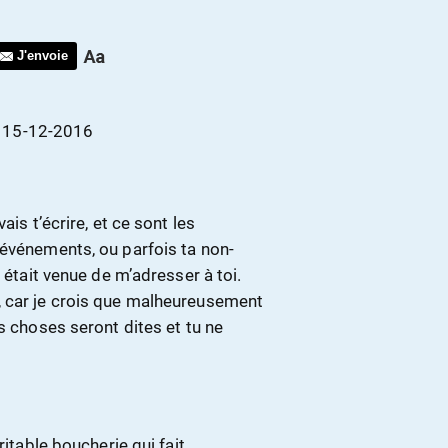
J'envoie
,
15-12-2016
is t’écrire, et ce sont les
 événements, ou parfois ta non-
 était venue de m’adresser à toi.
, car je crois que malheureusement
s choses seront dites et tu ne
ritable boucherie qui fait