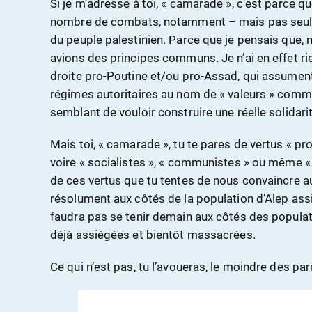
Si je m’adresse à toi, « camarade », c’est parce 
nombre de combats, notamment – mais pas seule
du peuple palestinien. Parce que je pensais que,
avions des principes communs. Je n’ai en effet rien
droite pro-Poutine et/ou pro-Assad, qui assument
régimes autoritaires au nom de « valeurs » commun
semblant de vouloir construire une réelle solidar
Mais toi, « camarade », tu te pares de vertus « pro
voire « socialistes », « communistes » ou même « 
de ces vertus que tu tentes de nous convaincre auj
résolument aux côtés de la population d’Alep assi
faudra pas se tenir demain aux côtés des populat
déjà assiégées et bientôt massacrées.
Ce qui n’est pas, tu l’avoueras, le moindre des pa