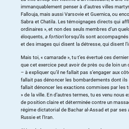
immanquablement penser à d’autres villes marty
Fallouja, mais aussi Varsovie et Guernica, ou en
Sabra et Chatila. Les témoignages directs qui afflu
ordinaires », et non des seuls membres d’un que
éloquents,
a fortiori
lorsqu’ils sont accompagnés
et des images qui disent la détresse, qui disent l’
Mais toi, « camarade », tu t’es évertué ces dernier
que cet exercice peut avoir de près ou de loin un
– à expliquer qu’il ne fallait pas s’engager aux côt
fallait pas dénoncer les bombardements dont ils é
fallait dénoncer les exactions commises par les tr
» de la ville. En d’autres termes, tu es venu nous e
de position claire et déterminée contre un massacr
régime dictatorial de Bachar al-Assad et par ses a
Russie et l’Iran.