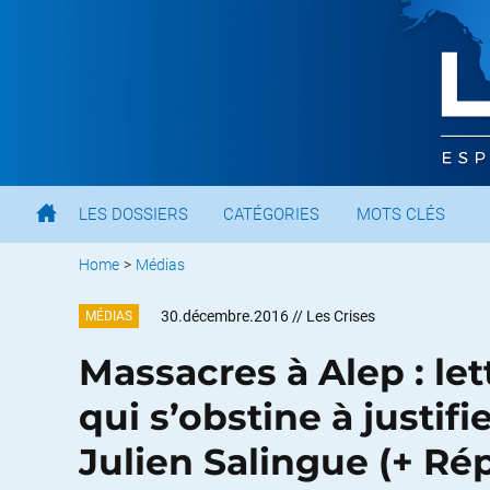
LES DOSSIERS
CATÉGORIES
MOTS CLÉS
Home
>
Médias
30.décembre.2016
// Les Crises
MÉDIAS
Massacres à Alep : le
qui s’obstine à justifie
Julien Salingue (+ Ré