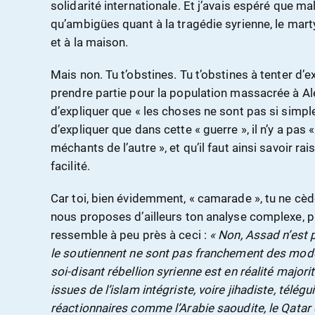
solidarité internationale. Et j’avais espéré que ma
qu’ambigües quant à la tragédie syrienne, le marty
et à la maison.
Mais non. Tu t’obstines. Tu t’obstines à tenter d’e
prendre partie pour la population massacrée à Ale
d’expliquer que « les choses ne sont pas si simple
d’expliquer que dans cette « guerre », il n’y a pas 
méchants de l’autre », et qu’il faut ainsi savoir ra
facilité.
Car toi, bien évidemment, « camarade », tu ne cède
nous proposes d’ailleurs ton analyse complexe, pl
ressemble à peu près à ceci :
« Non, Assad n’est 
le soutiennent ne sont pas franchement des modèl
soi-disant rébellion syrienne est en réalité majo
issues de l’islam intégriste, voire jihadiste, tél
réactionnaires comme l’Arabie saoudite, le Qatar e