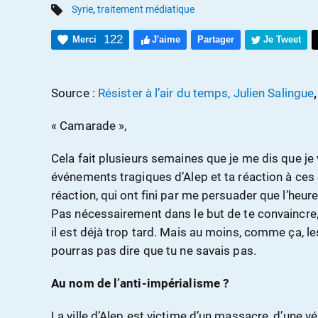
Syrie
,
traitement médiatique
122
Merci
J'aime
Partager
Je Tweet
Source :
Résister à l’air du temps, Julien Salingue
« Camarade »,
Cela fait plusieurs semaines que je me dis que je va
événements tragiques d’Alep et ta réaction à ces
réaction, qui ont fini par me persuader que l’heure
Pas nécessairement dans le but de te convaincre
il est déjà trop tard. Mais au moins, comme ça, le
pourras pas dire que tu ne savais pas.
Au nom de l’anti-impérialisme ?
La ville d’Alep est victime d’un massacre, d’une vé