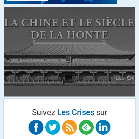
vivent le plus souvent de la rapine de subventions publiques et d’un
carnet d’adresse bien rempli.
La honte elle devrait être chez décideurs politiques qui ont
outrepassé leurs fonctions , qui sont soumis à des intérêts privés et à
des puissances étrangères qui ont beaucoup de pétrole et qui
s’accrochent à leurs postes alors que plus personne n’en veut depuis
des années.
Le problème là dedans en fait c’est qu’il n’y a aucun contre pouvoir
effectif pour stopper ces gens , les politiques ont trop de pouvoirs et
ça oui c’est une honte car ils en font n’importe quoi.
Quant à la maire de Lille , Tartine Beuvery , elle ferait mieux d’aller
s’occuper de sa ville qui est en train de sombrer au lieu de prétendre
régler les problèmes de populations à l’autre bout du globe qu’elle ne
comprend pas …
Suivez
Les Crises
sur
http://www.20minutes.fr/lille/1924411-20160914-securite-lettre-
vitriol-sympathisant-gauche-aubry
+39
ALERTER