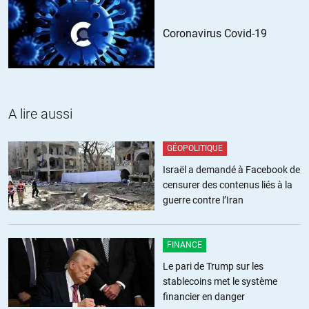
pétition et de demander la nationalité saoudienne ou qatarie
puisqu’ils soutiennent leurs mercenaire.
Coronavirus Covid-19
+24
ALERTER
Vladimir K
//
23.12.2016 à 14h04
A lire aussi
Je sais que je vais m’attirer les foudres de toute la planète, mais suis-
GÉOPOLITIQUE
je seul à m’interroger sur le fait que pas mal de gens, en temps de
guerre, ont des smartphones et des connexions internet top-notch
Israël a demandé à Facebook de
non contrôlées, et j’imagine gratuires (alors qu’il n’y a plus d’hôpital
censurer des contenus liés à la
par exemple) en Syrie ?
guerre contre l’Iran
Comment font-ils concrètement pour envoyer des millions de vidéos
? Au Canada, je n’arrive même pas à écouter la radio par internet
FINANCE
sans que ça coupe régulièrement.
Le pari de Trump sur les
stablecoins met le système
+18
ALERTER
financier en danger