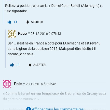
Relisez la pétition, cher ami… « Daniel Cohn-Bendit (Allemagne) »,
15e signataire.
+1
ALERTER
Paco
//
23.12.2016 à 07h43
Ben…, il est né en France a opté pour l’Allemagne et est revenu
dans le giron de la patrie en 2015. Mais peut-être hésite-t-il
encore, je ne sais.
+1
ALERTER
Pole
//
23.12.2016 à 02h46
« Comme le furent en leur temps ceux de Srebrenica, de Grozny, ceux
du ghetto de Varsovie. »
Afficher tous les commentaires
Les habitants génocidés de Timisoara, ainsi que les prisonniers dont