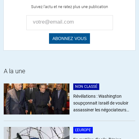
Suivez l'actu et ne ratez plus une publication
Rémi
//
26.12.2016 à 12h24
Moi j’ai honte.
Ces criminel ont oppéré sous couvert de mon pays et de mon
drapeau.
On peu dire que l’on a été bloqué et c’est vrai, mais nous n’avons
pas trouvé le moyen d’empécher notre « diplomatie » d’appeller à la
guerre.
Cela restera comme une des lâcheté de l’histoire de France
A la une
ALERTER
NON CLASSÉ
Révélations : Washington
Raoul
soupçonnait Israël de vouloir
//
23.12.2016 à 10h36
assassiner les négociateurs
Ah les pétitions ! Avec Internet, on pétitionne désormais pour un oui
iraniens
ou pour un non. Contre le Brexit, contre l’élection de Trump, contre ce
qui se passe à Alep (à Mossoul ou au Yémen, on s’en bat l’œil). Ceci
L'EUROPE
étant, j’ai moi-même signé quelques pétitions, soit pour réveiller les