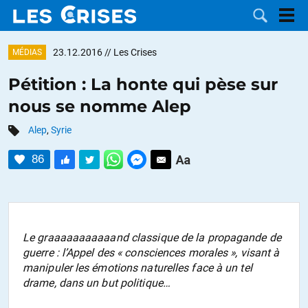
23.12.2016
// Les Crises
MÉDIAS
Pétition : La honte qui pèse sur
nous se nomme Alep
LES
Alep
,
Syrie
DOSSIERS
CATÉGORIES
86
MOTS CLÉS
NOUS
Le graaaaaaaaaaand classique de la propagande de
guerre : l’Appel des « consciences morales », visant à
CONTACTER
FAIRE UN
manipuler les émotions naturelles face à un tel
drame, dans un but politique…
DON