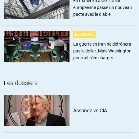
En matière d’asile, l’Union
« autorités » un peu somnolentes sur certains sujets, soit pour
européenne passe un nouveau
protester contre certains décisions iniques, soit pour apporter un
pacte avec le diable
soutien moral à des victimes. Mais cette pétition pour Alep est tout
simplement ridicule (des millions de vidéos, vraiment ?).
ÉCONOMIE
Je suggère qu’au lieu de faire une pétition pour arrêter le massacre à
La guerre en Iran ne détrônera
Alep, on fasse une pétition contre la guerre afin de demander que les
pas le dollar. Mais Washington
pays, dont il est prouvé qu’ils ont bombardé d’autres pays, soient mis
pourrait s’en charger
au ban de l’humanité. Avec effet rétroactif sur les quinze dernières
années. Et donc, mis au ban de l’humanité, les États-Unis (Irak, entre
autres), la France (Libye), la Grande-Bretagne (Irak), l’Arabie
saoudite (Yémen).
Les dossiers
+26
ALERTER
Assange vs CIA
amer
//
23.12.2016 à 11h49
En sommes, ils ont honte de n’avoir pas pu garder Alep-est sous la
coupe des djihadistes. Je leur propose de laisser tomber cette