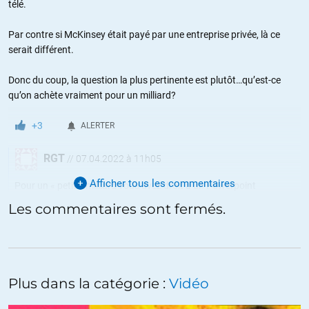
télé.
Par contre si McKinsey était payé par une entreprise privée, là ce
serait différent.
Donc du coup, la question la plus pertinente est plutôt…qu’est-ce
qu’on achète vraiment pour un milliard?
+3
ALERTER
RGT
//
07.04.2022 à 11h05
Afficher tous les commentaires
Pour un « petit » milliard vous avez droit à un Powerpoint
chatoyant pondu par un stagiaire précaire payé 30% du SMIC.
Les commentaires sont fermés.
Et si le Powerpoint a plu aux « clients » et qu’ils passent une
nouvelle commande ledit stagiaire pourra revenir quelques jours
pour réaliser un autre Powerpoint en se contentant de changer les
titres et les sujets de ce document, le fond restant bien sûr
Plus dans la catégorie :
Vidéo
inchangé car on ne change pas un contenu qui flatte l’égo du client.