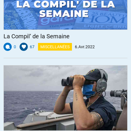
toute la classe politique.
Et que reprocher à McKinsey, la qualité de ses conseils ? Que je sache
la campagne vaxxinale s’est déroulée à 95% sans anicroche et à
100% sans que la presse, de la plus proche des sphères du pouvoir à
la prétendument nouvelle ou alternative ne lève le petit doigt.
La Compil’ de la Semaine
ALERTER
0
67
MISCELLANÉES
6.Avr.2022
RGT
//
07.04.2022 à 11h27
« fonctionnaires de haut rang qui n’ont pas hésité une seconde à
passer du public au privé »…
Et qui, contrairement aux fonctionnaires de base, ont un placard
doré qui leur est réservé À VIE si d’aventure leur employeur n’était
pas satisfait de sa prestation ou qu’il souhaite avoir une
« barbouze » infiltrée au sommet de l’état.
Ensuite on s’étonne que le sommet de l’état (et pas seulement les
« élus » qui ne sont que le sommet de l’iceberg) soit totalement