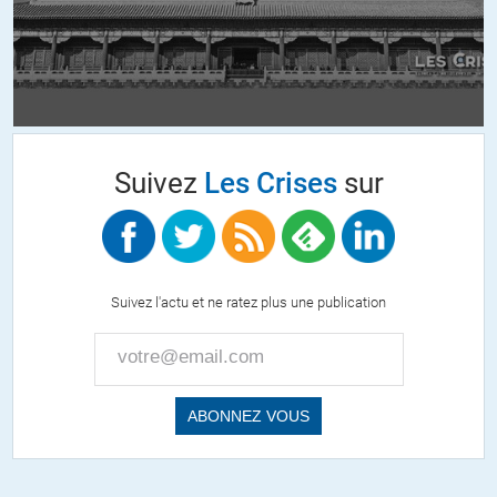
des oligarques et ne feront strictement rien pour améliorer le sort
de la population.
Normal, ils sont payés pour ça, quelque soit « l’idéologie » qu’ils
« défendent ».
+3
ALERTER
Suivez
Les Crises
sur
Lev
//
07.04.2022 à 13h03
Personnellement, je vote utile pour me débarrasser des deux
pseudo favoris, la bonnet blanche et le bonnet blanc. Condition
essentielle aux libertés d’expression et d’action de tous.
Suivez l'actu et ne ratez plus une publication
+2
ALERTER
Idomar
//
07.04.2022 à 15h58
Stratégie assez bizarre, le vote utile ne l’étant que pour certains,
les autres ayant une autre notion de l’utilité, d’autres encore une
autre notion etc.