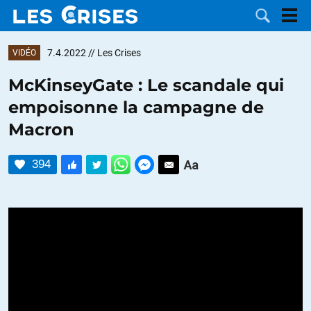
7.4.2022
// Les Crises
VIDÉO
McKinseyGate : Le scandale qui
empoisonne la campagne de
LES
Macron
DOSSIERS
CATÉGORIES
394
MOTS CLÉS
NOUS
CONTACTER
FAIRE UN
DON